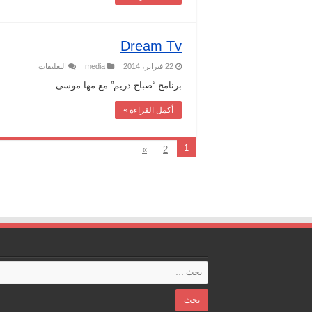
Dream Tv
على
22 فبراير، 2014
media
التعليقات
Dream
Tv
برنامج “صباح دريم” مع مها موسى
مغلقة
أكمل القراءة »
1
»
2