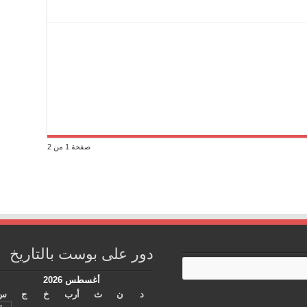
صفحة 1 من 2
دور على بوست بالتاريخ
أغسطس 2026
د
ن
ث
أرب
خ
ج
س