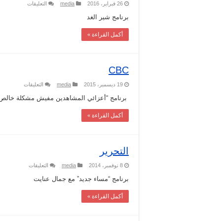
على
26 فبراير، 2016
media
التعليقات
Alghad
TV
برنامج شير الغد
مغلقة
أكمل القراءة »
CBC
على
19 ديسمبر، 2015
media
التعليقات
CBC
مغلقة
برنامج “أعزائي المشاهدين مفيش مشكلة خالص
أكمل القراءة »
التحرير
على
8 نوفمبر، 2014
media
التعليقات
التحرير
مغلقة
برنامج “مساء جديد” مع جمال عنايت
أكمل القراءة »