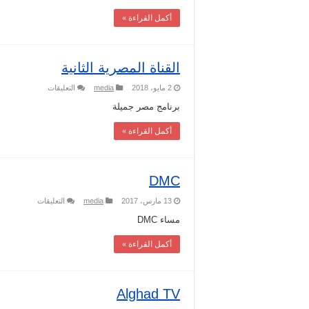
أكمل القراءة »
القناة المصرية الثانية
على
2 مايو، 2018
media
التعليقات
القناة
المصرية
برنامج مصر جميلة
الثانية
مغلقة
أكمل القراءة »
DMC
على
13 مارس، 2017
media
التعليقات
DMC
مغلقة
مساء DMC
أكمل القراءة »
Alghad TV