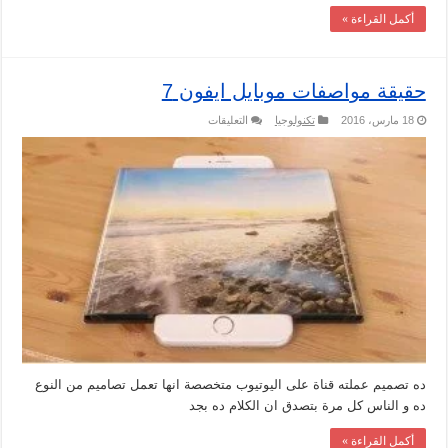
أكمل القراءة »
حقيقة مواصفات موبايل ايفون 7
على
18 مارس، 2016
تكنولوجيا
التعليقات
حقيقة
مواصفات
موبايل
ايفون
7
مغلقة
ده تصميم عملته قناة على اليوتيوب متخصصة انها تعمل تصاميم من النوع
ده و الناس كل مرة بتصدق ان الكلام ده بجد
أكمل القراءة »