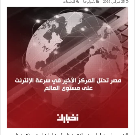
على
25 فبراير، 2016
تكنولوجيا
التعليقات
حقيقة
ان
مصر
فيها
اقل
سرعة
انترنت
في
العالم
مغلقة
التقرير مش بيقول ان مصر الاخيرة على كل دول العالم هي الاخيرة على