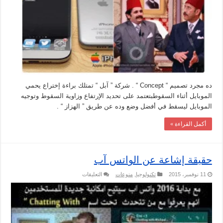
ده مجرد تصميم “ Concept “ . شركة ” آبل “ تمتلك براءة إختراع يحمي
الموبايل أثناء السقوطبتعتمد على تحديد الإرتفاع وزاوية السقوط وتوجيه
الموبايل ليسقط في أفضل وضع وده عن طريق ” الهزاز “ .
أكمل القراءة »
حقيقة إشاعة عن الواتس آب
على
11 نوفمبر، 2015
تكنولوجيا
,
منوعات
التعليقات
حقيقة
إشاعة
عن
الواتس
آب
مغلقة