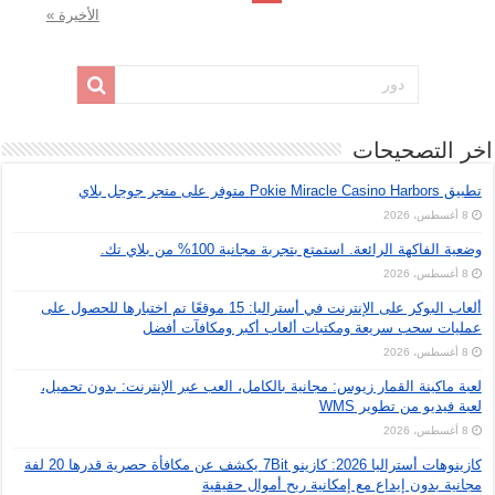
الأخيرة »
اخر التصحيحات
تطبيق Pokie Miracle Casino Harbors متوفر على متجر جوجل بلاي
8 أغسطس، 2026
وضعية الفاكهة الرائعة. استمتع بتجربة مجانية 100% من بلاي تك.
8 أغسطس، 2026
ألعاب البوكر على الإنترنت في أستراليا: 15 موقعًا تم اختبارها للحصول على
عمليات سحب سريعة ومكتبات ألعاب أكبر ومكافآت أفضل
8 أغسطس، 2026
لعبة ماكينة القمار زيوس: مجانية بالكامل، العب عبر الإنترنت: بدون تحميل،
لعبة فيديو من تطوير WMS
8 أغسطس، 2026
كازينوهات أستراليا 2026: كازينو 7Bit يكشف عن مكافأة حصرية قدرها 20 لفة
مجانية بدون إيداع مع إمكانية ربح أموال حقيقية