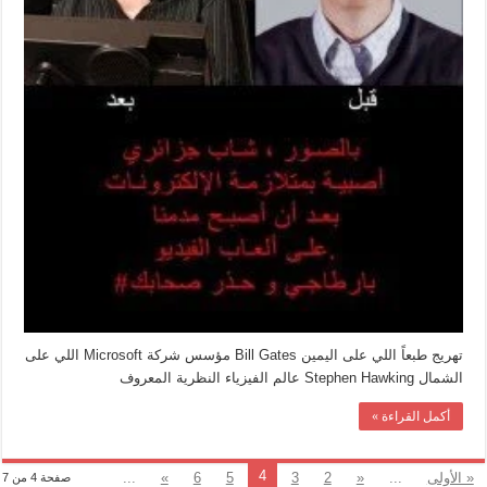
تهريج طبعاً اللي على اليمين Bill Gates مؤسس شركة Microsoft اللي على
الشمال Stephen Hawking عالم الفيزياء النظرية المعروف
أكمل القراءة »
4
« الأولى
...
«
2
3
5
6
»
...
صفحة 4 من 7