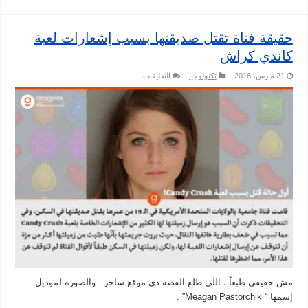
حقيقة فتاة تقتل صديقتها بسبب إشعارات لعبة
كاندي كراش
على
21 مارس، 2016
تكنولوجيا
التعليقات
حقيقة
فتاة
تقتل
صديقتها
بسبب
إشعارات
لعبة
كاندي
كراش
مغلقة
مش حقيقي طبعاً ، اللي طلع القصة دي موقع ساخر . والصورة لموديل
إسمها “ Meagan Pastorchik” .