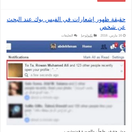
حقيقة ظهور إشعارات في الفيس بوك عند البحث
عن شخص
على
16 مارس، 2016
تكنولوجيا
التعليقات
حقيقة
ظهور
إشعارات
في
الفيس
بوك
عند
البحث
عن
شخص
مغلقة
مش حقيقي طبعاً ، والصورة فوتوشوب .