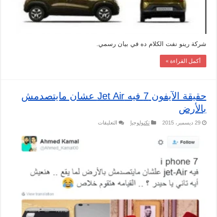
شركة رينو نفت الكلام ده في بيان رسمي.
أكمل القراءة »
حقيقة الآيفون 7 فيه Jet Air عشان مايتصدمش
بالأرض
على
29 ديسمبر، 2015
تكنولوجيا
التعليقات
حقيقة
الآيفون
7
فيه
Jet
Air
عشان
مايتصدمش
بالأرض
مغلقة