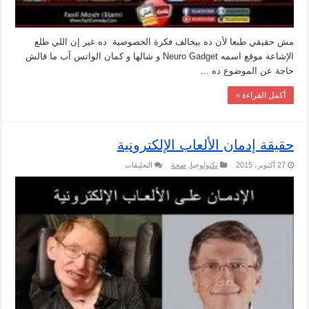
مش حقيقي طبعا لأن ده بيخالف فكرة الخصوصية ده غير إن اللي طلع
الإشاعة موقع اسمه Neuro Gadget و شالها و كمان الواتس آب ما قالش
حاجة عن الموضوع ده …
أكمل القراءة »
حقيقة إدمان الألعاب الإلكترونية
على
27 أكتوبر، 2015
تكنولوجيا
,
صحة
التعليقات
حقيقة
إدمان
الألعاب
الإلكترونية
مغلقة