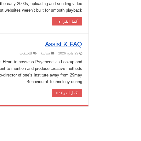
 the early 2000s, uploading and sending video
YouTube
A
t websites weren’t built for smooth playback. …
Short
History
مغلقة
أكمل القراءة »
Assist & FAQ
على
29 مايو، 2026
سياسة
التعليقات
Assist
&
e’s Heart to possess Psychedelics Lookup and
FAQ
tment to mention and produce creative methods
مغلقة
 co-director of one’s Institute away from 29may
Behavioural Technology during …
أكمل القراءة »