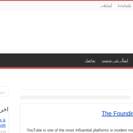
تكنولوجيا
أساطير
اسأل عن بوست
تواصل
اخر
The Foundin
es &
ofit
YouTube is one of the most influential platforms in modern medi
3 أغسطس، 2026