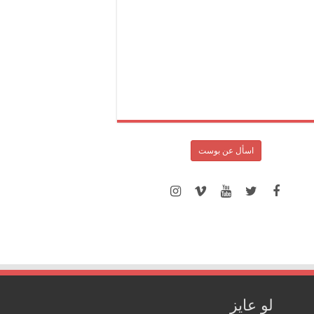
اسأل عن بوست
لو عايز