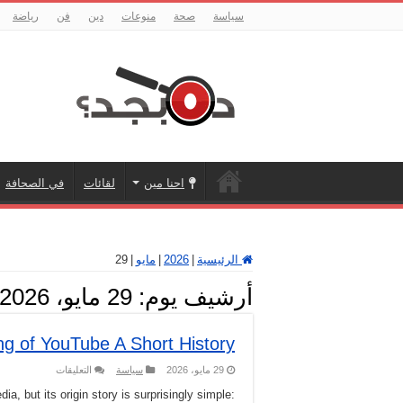
سياسة
صحة
منوعات
دين
فن
رياضة
احنا مين
لقائات
في الصحافة
الرئيسية
|
2026
|
مايو
|
29
أرشيف يوم:
29 مايو، 2026
g of YouTube A Short History
على
29 مايو، 2026
سياسة
التعليقات
The
Founding
a, but its origin story is surprisingly simple:
of