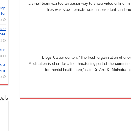
a small team wanted an easier way to share video online. In
arge
files was slow, formats were inconsistent, and mos
for
3 أغسطس، 2026
Free
ames
3 أغسطس، 2026
oins
3 أغسطس، 2026
Blogs Career content “The fresh organization of on
Medication is short for a life threatening part of the commi
ra &
for mental health care,” said Dr. Anil K. Malhotra,
pins
3 أغسطس، 2026
تابع