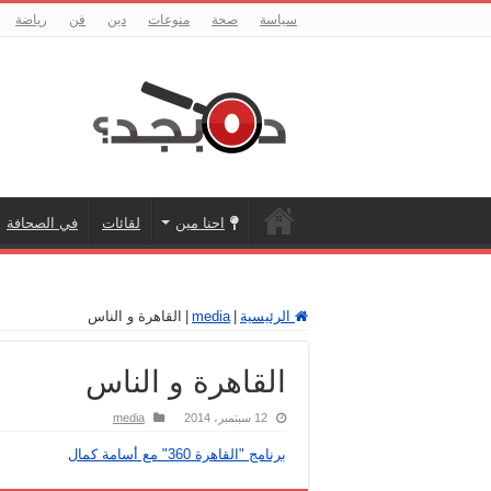
سياسة
صحة
منوعات
دين
فن
رياضة
احنا مين
لقائات
في الصحافة
الرئيسية
|
media
|
القاهرة و الناس
القاهرة و الناس
12 سبتمبر، 2014
media
برنامج "القاهرة 360" مع أسامة كمال