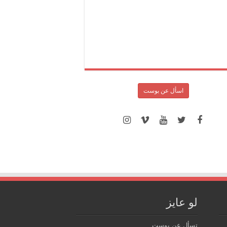
اسأل عن بوست
لو عايز
تسأل عن بوست