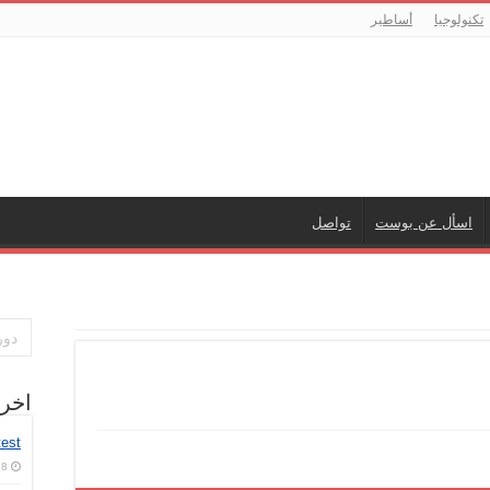
تكنولوجيا
أساطير
اسأل عن بوست
تواصل
اخر
test
8 أغسطس، 2026