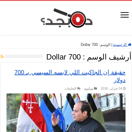
الرئيسية
|
الوسم:
700 Dollar
أرشيف الوسم :
700 Dollar
حقيقة إن الجاكيت اللي لابسه السيسي بـ 700
دولار
على
24 فبراير، 2018
سياسة
التعليقات
حقيقة
إن
الجاكيت
اللي
لابسه
السيسي
بـ
700
دولار
مغلقة