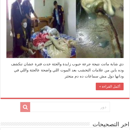
نسيت
السماعات
في
ودنها
ونامت
والموبايل
بيشحن
مغلقة
دي شابة ماتت نتيجة جرعة حبوب زايدة والجثة خدت فترة عشان تنكشف
وده باين من علامات التخشب بعد الموت اللي واضحة عالجثة واللي في
ودانها دول مش سماعات ده دم متخثر
أكمل القراءة »
اخر التصحيحات