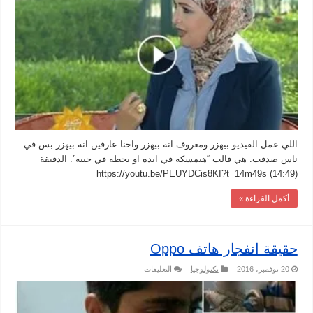
استخدام
الجراب
لشحن
الموبايل
مغلقة
اللي عمل الفيديو بيهزر ومعروف انه بيهزر واحنا عارفين انه بيهزر بس في
ناس صدقت. هي قالت “هيمسكه في ايده او يحطه في جيبه”. الدقيقة
(14:49) https://youtu.be/PEUYDCis8KI?t=14m49s
أكمل القراءة »
حقيقة انفجار هاتف Oppo
على
20 نوفمبر، 2016
تكنولوجيا
التعليقات
حقيقة
انفجار
هاتف
Oppo
مغلقة