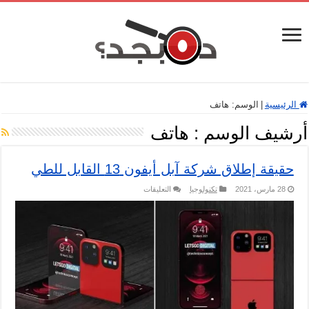
الرئيسية
|
الوسم:
هاتف
أرشيف الوسم :
هاتف
حقيقة إطلاق شركة آبل أيفون 13 القابل للطي
على
28 مارس، 2021
تكنولوجيا
التعليقات
حقيقة
إطلاق
شركة
آبل
أيفون
13
القابل
للطي
مغلقة