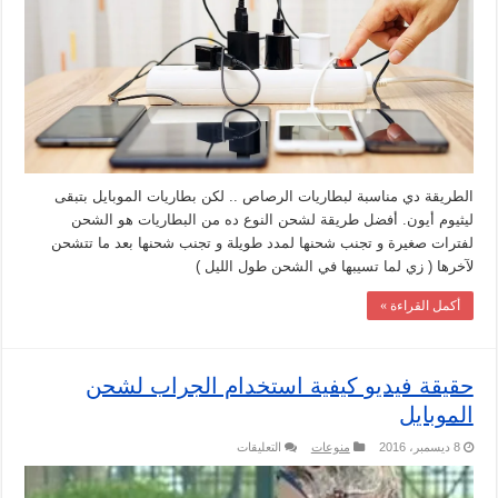
افضل
طريقة
لشحن
الموبايل
مغلقة
الطريقة دي مناسبة لبطاريات الرصاص .. لكن بطاريات الموبايل بتبقى
ليثيوم أيون. أفضل طريقة لشحن النوع ده من البطاريات هو الشحن
لفترات صغيرة و تجنب شحنها لمدد طويلة و تجنب شحنها بعد ما تتشحن
لآخرها ( زي لما تسيبها في الشحن طول الليل )
أكمل القراءة »
حقيقة فيديو كيفية استخدام الجراب لشحن
الموبايل
على
8 ديسمبر، 2016
منوعات
التعليقات
حقيقة
فيديو
كيفية