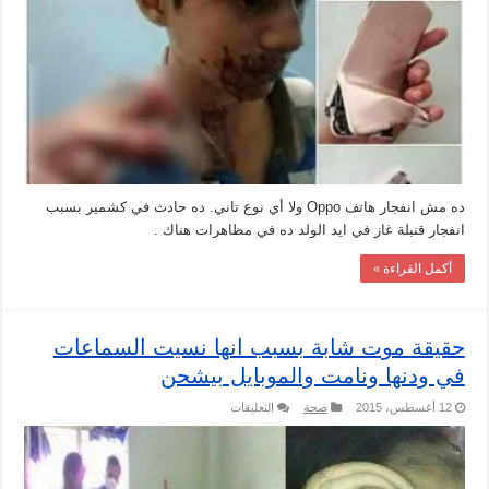
ده مش انفجار هاتف Oppo ولا أي نوع تاني. ده حادث في كشمير بسبب
انفجار قنبلة غاز في ايد الولد ده في مظاهرات هناك .
أكمل القراءة »
حقيقة موت شابة بسبب انها نسيت السماعات
في ودنها ونامت والموبايل بيشحن
على
12 أغسطس، 2015
صحة
التعليقات
حقيقة
موت
شابة
بسبب
انها