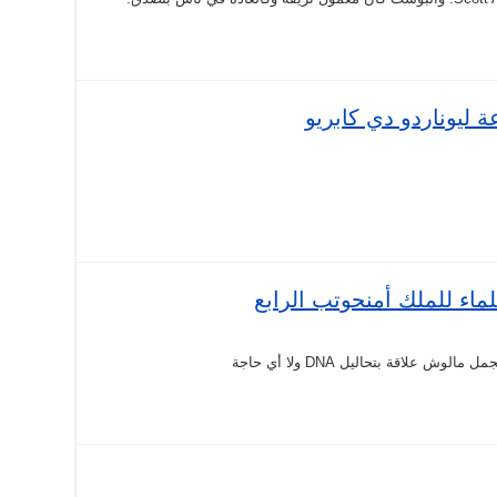
 ليوناردو دي كابريو
ماء للملك أمنحوتب الرابع
علاقة بتحاليل DNA ولا أي حاجة