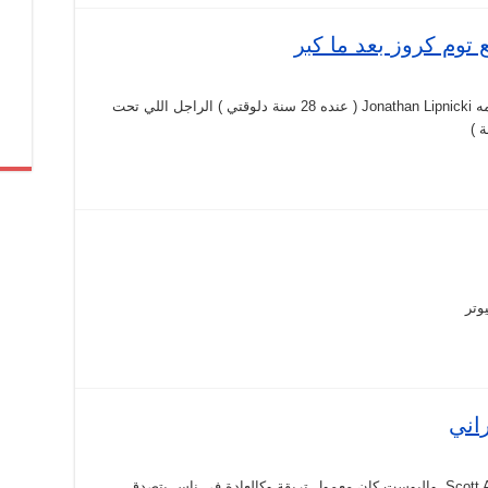
توم كروز بعد ما كبر
مش نفس الشخص طبعا .. الطفل اللي فوق اسمه Jonathan Lipnicki ( عنده 28 سنة دلوقتي ) الراجل اللي تحت
وتر
اني