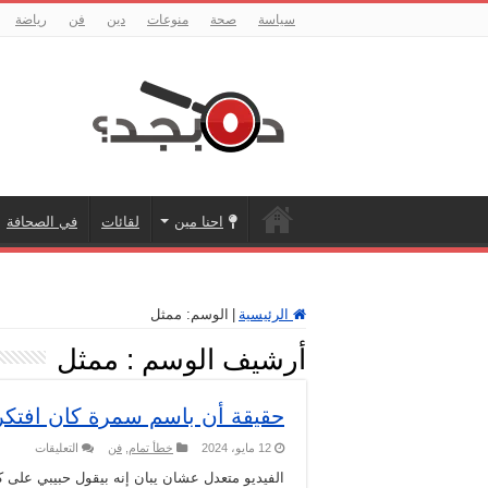
سياسة
صحة
منوعات
دين
فن
رياضة
احنا مين
لقائات
في الصحافة
الرئيسية
|
الوسم:
ممثل
أرشيف الوسم :
ممثل
حقيقة أن باسم سمرة كان افتك
على
12 مايو، 2024
خطأ تمام
,
فن
التعليقات
حقيقة
أن
الفيديو متعدل عشان يبان إنه بيقول حبيبي على 