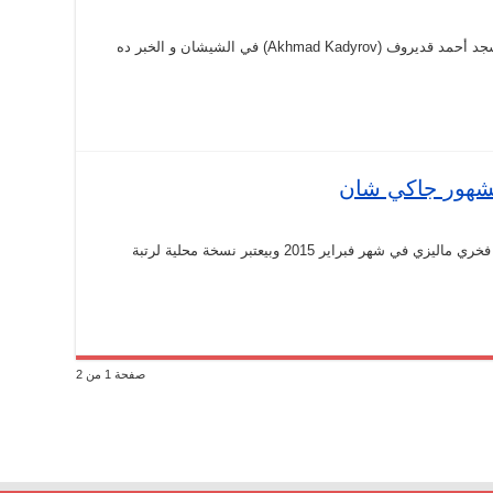
مش هو و الصورة قديمة من 2014 و من أمام مسجد أحمد قديروف (Akhmad Kadyrov) في الشيشان و الخبر ده
مشهور جاكي شان
مش حقيقي .. الصورة دي بمناسبة تكريمه بلقب فخري ماليزي في شهر فبراير 2015 وبيعتبر نسخة محلية لرتبة
صفحة 1 من 2