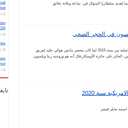
tall
نما (هدى سلطان) السؤال في: ساعة وثلاثة دقائق
ted
3 أغسطس، 2026
 ten
2026
لسون في الحجر الصحي
3 أغسطس، 2026
ries
صورة قديمة و الخلفية بتاعتها متغيرة . الصورة الأصلية من سنة 2015 لما كان بيحضر ماتش هوكي جليد لفريق
3 أغسطس، 2026
، الحائز على جائزة الأوسكار،قال أنه هو وزوجته ريتا ويلسون
ero
nce!
3 أغسطس، 2026
تابع
ريكية سنة 2020
 اسمه مايلز فيشر
ة
ية