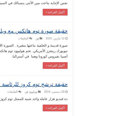
باسم
نفس الإجابة بتاعت مين الأنثى بنسبالك في السي
سمرة
كان
افتكر
أكمل القراءة »
أن
كلمة
“جيس-
خمن”
هي
حقيقة صورة توم هانكس مع وي
اسم
ممثل
مغلقة
على
12 مارس، 2020
فن
التعليقات
حقيقة
صورة
توم
نيويورك رينجرز الأمريكي. نجم هوليوود توم هانكس
هانكس
مع
أصيبا بفيروس كورونا وهما في أستراليا.
ويلسون
في
الحجر
أكمل القراءة »
الصحي
مغلقة
حقيقة ترشح توم كروز للرئاسة الام
على
29 ديسمبر، 2019
سياسة
,
فن
التعليقات
حقيقة
ترشح
ده فيديو هزار عامله واحد شبيه للممثل توم كروز
توم
كروز
أكمل القراءة »
للرئاس
الامريك
سنة