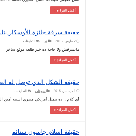
على
جاسوس
أكمل القراءة »
اوكراني
مغلقة
حقيقة سرقة جائزة الأوسكار بتاعة
على
2 مارس، 2016
فن
التعليقات
حقيقة
سرقة
ماتسرقش ولا حاجة ده خبر طلعه موقع ساخر
جائزة
الأوسكار
أكمل القراءة »
بتاعة
ليوناردو
دي
كابريو
مغلقة
حقيقة الشكل الذي توصل له العل
على
1 ديسمبر، 2015
منوعات
التعليقات
حقيقة
الشكل
أي كلام .. ده ممثل أمريكي مصري اسمه أمين الجمل مالوش 
الذي
توصل
أكمل القراءة »
له
العلماء
للملك
أمنحوتب
الرابع
مغلقة
حقيقة اسلام چاسون ستاثم