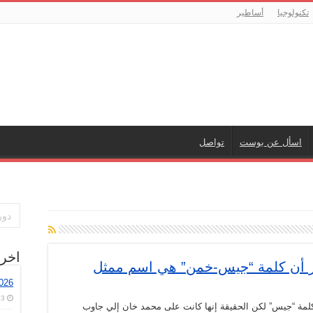
تكنولوجيا
أساطير
اسأل عن بوست
تواصل
اخر
ر أن كلمة “جيس-خمن” هي اسم ممثل
026
3 أغسطس، 2026
كلمة “جيس” لكن الحقيقة إنها كانت على محمد خان إلي جاوب