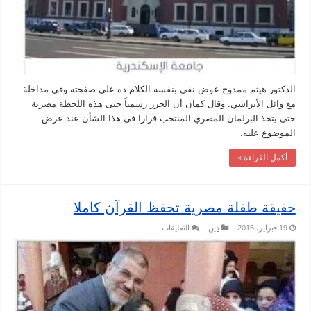
وصنافير
مغلقة
الدكتور هيثم ممدوح عوض نفى بنفسه الكلام ده على صفحته وفي مداخلة
مع وائل الأبراشي. وقال كمان أن الجزر رسمياً حتى هذه اللحظة مصرية
حتى يتخذ البرلمان المصري المنتخب قرارا فى هذا الشأن عند عرض
الموضوع عليه.
أكمل القراءة »
حقيقة طفلة مصرية تحفظ القرآن كاملا
على
19 فبراير، 2016
دين
التعليقات
حقيقة
طفلة
مصرية
تحفظ
القرآن
كاملا
مغلقة