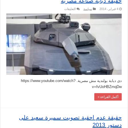
حقيقة دبابة صناعة مصرية
على
4 فبراير، 2014
سياسة
التعليقات
حقيقة
دبابة
صناعة
مصرية
مغلقة
دى دبابة بولندية مش مصرية. https://www.youtube.com/watch?
v=fvUoHBZmqDw
أكمل القراءة »
حقيقة عدم احقية تصويت سميرة سعيد على
دستور 2013