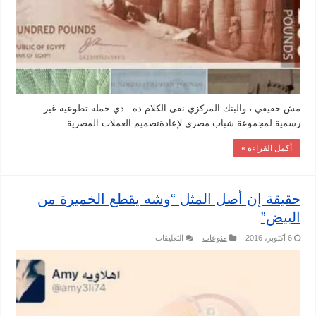
مش حقيقي ، والبنك المركزي نفى الكلام ده . دي حملة تطوعية غير
رسمية لمجموعة شباب مصري لإعادةتصميم العملات المصرية .
أكمل القراءة »
حقيقة إن أصل المثل “وشه يقطع الخميرة من
البيض”
على
6 أكتوبر، 2016
منوعات
التعليقات
حقيقة
إن
أصل
المثل
“وشه
يقطع
الخميرة
من