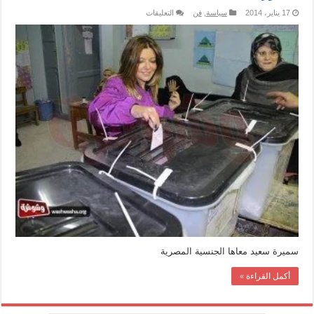
على
17 يناير، 2014
سياسة
,
فن
التعليقات
حقيقة
عدم
احقية
تصويت
سميرة
سعيد
على
دستور
2013
مغلقة
سميرة سعيد معاها الجنسية المصرية
أكمل القراءة »