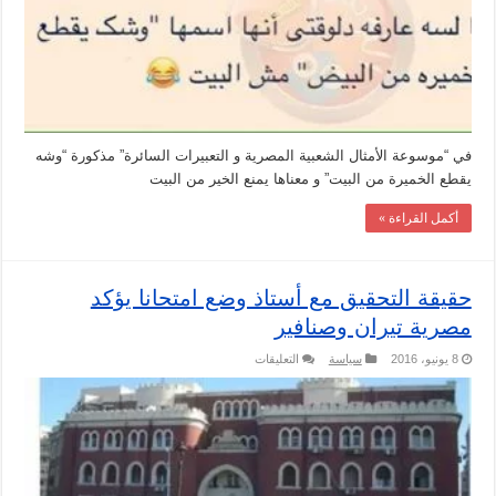
البيض”
مغلقة
في “موسوعة الأمثال الشعبية المصرية و التعبيرات السائرة” مذكورة “وشه
يقطع الخميرة من البيت” و معناها يمنع الخير من البيت
أكمل القراءة »
حقيقة التحقيق مع أستاذ وضع امتحانا يؤكد
مصرية تيران وصنافير
على
8 يونيو، 2016
سياسة
التعليقات
حقيقة
التحقيق
مع
أستاذ
وضع
امتحانا
يؤكد
مصرية
تيران