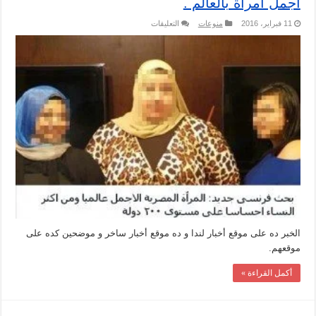
أجمل أمراة بالعالم .
على
11 فبراير، 2016
منوعات
التعليقات
حقيقة
بحث
فرنسي
يقول
أن
المرأة
المصرية
أجمل
أمراة
بالعالم
.
مغلقة
الخبر ده على موقع أخبار لندا و ده موقع أخبار ساخر و موضحين كده على
موقعهم.
أكمل القراءة »