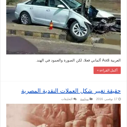
مصر
مغلقة
العربية Audi ألماني فعلا، لكن الصورة والعمود في الهند.
أكمل القراءة »
حقيقة تغيير شكل العملات النقدية المصرية
على
17 نوفمبر، 2016
سياسة
التعليقات
حقيقة
تغيير
شكل
العملات
النقدية
المصرية
مغلقة