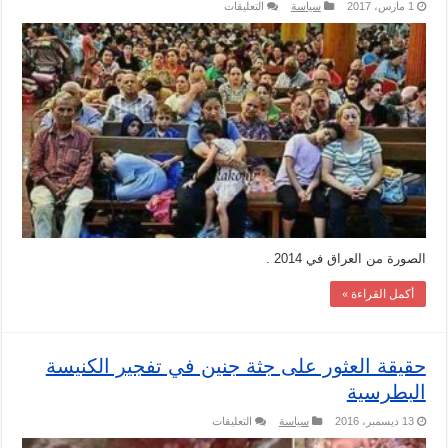
على
1 مارس، 2017
سياسة
التعليقات
حقيقة
صور
أسر
الأقباط
في
الإسماعيلية
مغلقة
الصورة من العراق في 2014 .
أكمل القراءة »
حقيقة العثور على جثة جنين في تفجير الكنيسة
البطرسية
على
13 ديسمبر، 2016
سياسة
التعليقات
حقيقة
العثور