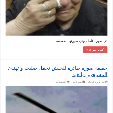
مغلقة
دي صورة غلط ، ودي صورتها الحقيقية .
أكمل القراءة »
حقيقة صورة طائرة للجيش تحمل صليب و تهنيئ
المسيحيين بالعيد
على
10 يناير، 2016
منوعات
التعليقات
حقيقة
صورة
طائرة
للجيش
تحمل
صليب
و
تهنيئ
المسيحيين