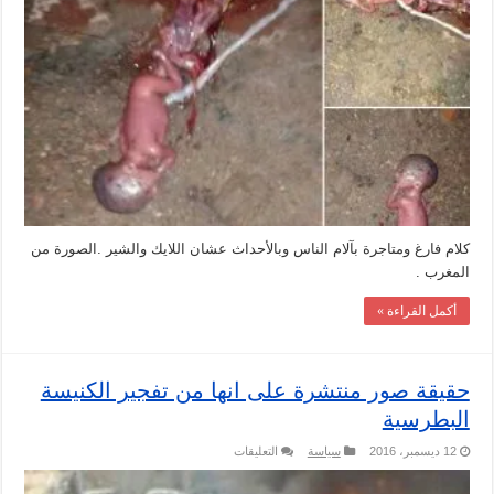
على
جثة
جنين
في
تفجير
الكنيسة
البطرسية
مغلقة
كلام فارغ ومتاجرة بآلام الناس وبالأحداث عشان اللايك والشير .الصورة من
المغرب .
أكمل القراءة »
حقيقة صور منتشرة على انها من تفجير الكنيسة
البطرسية
على
12 ديسمبر، 2016
سياسة
التعليقات
حقيقة
صور
منتشرة