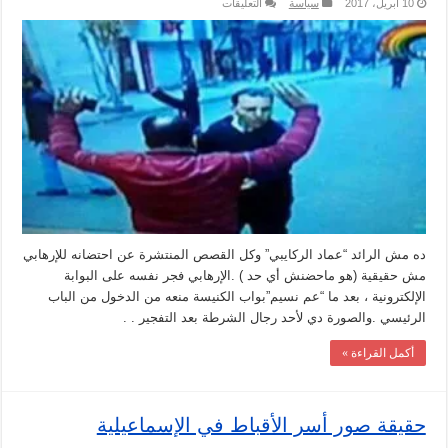
على
10 أبريل، 2017
سياسة
التعليقات
حقيقة
صورة
للشهيد
عماد
الركايبي
يتصدى
للانتحارى
مغلقة
ده مش الرائد “عماد الركايبي” وكل القصص المنتشرة عن احتضانه للإرهابي
مش حقيقية (هو ماحضنش أي حد ) .الإرهابي فجر نفسه على البوابة
الإلكترونية ، بعد ما “عم نسيم”بواب الكنيسة منعه من الدخول من الباب
الرئيسي .والصورة دي لأحد رجال الشرطة بعد التفجير . .
أكمل القراءة »
حقيقة صور أسر الأقباط في الإسماعيلية