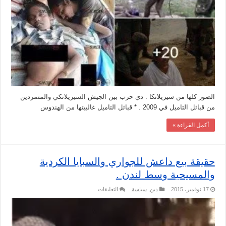
الصور كلها من سيريلانكا . دي حرب بين الجيش السيريلانكي والمتمردين
من قبائل التاميل في 2009 . * قبائل التاميل غالبيتها من الهندوس
أكمل القراءة »
حقيقة بيع داعش للجواري والسبايا الكردية
والمسيحية وسط لندن .
على
17 نوفمبر، 2015
دين
,
سياسة
التعليقات
حقيقة
بيع
داعش
للجواري
والسبايا