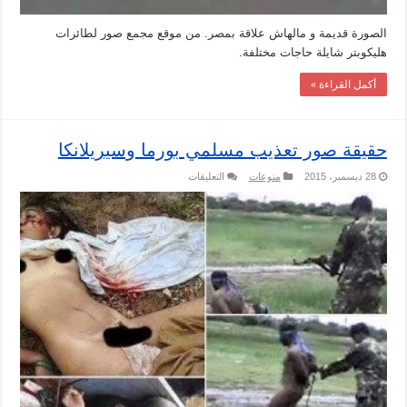
الصورة قديمة و مالهاش علاقة بمصر. من موقع مجمع صور لطائرات
هليكوبتر شايلة حاجات مختلفة.
أكمل القراءة »
حقيقة صور تعذيب مسلمي بورما وسيريلانكا
على
28 ديسمبر، 2015
منوعات
التعليقات
حقيقة
صور
تعذيب
مسلمي
بورما
وسيريلانكا
مغلقة