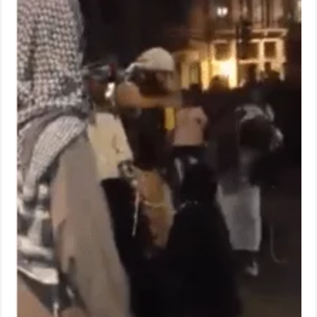
الكردية
والمسيحية
وسط
لندن
.
مغلقة