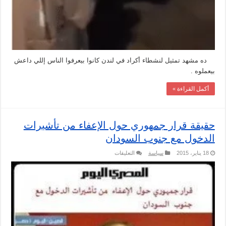
ده مشهد تمثيل لنشطاء أكراد في لندن كانوا بيعرفوا الناس إللي داعش
بيعملوه .
أكمل القراءة »
حقيقة قرار جمهوري حول الإعفاء من تأشيرات
الدخول مع جنوب السودان
على
18 يناير، 2015
سياسة
التعليقات
حقيقة
قرار
جمهوري
حول
الإعفاء
من
تأشيرات
الدخول
مع
جنوب
السودان