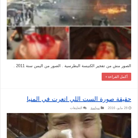
على
انها
من
تفجير
الكنيسة
البطرسية
مغلقة
الصور مش من تفجير الكنيسة البطرسية . الصور من اليمن سنة 2011 .
أكمل القراءة »
حقيقة صورة الست اللي اتعرت في المنيا
على
28 مايو، 2016
سياسة
التعليقات
حقيقة
صورة
الست
اللي
اتعرت
في
المنيا