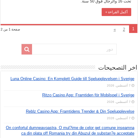
تحت 16 والرجال فوق 50 سنة.
أكمل القراءة »
1
»
2
صفحة 1 من 2
اخر التصحيحات
Luna Online Casino: En Komplett Guide till Spelupplevelsen i Sverige
7 أغسطس، 2026
Ritzo Casino App: Framtiden för Mobilspel i Sverige
7 أغسطس، 2026
Reblz Casino App: Framtidens Trender & Din Spelupplevelse
7 أغسطس، 2026
On confortul dumneavoastra, O mul?ime de celor get comune inseamna
ca din plata off Romania try din Abuzul de substan?e acceptate