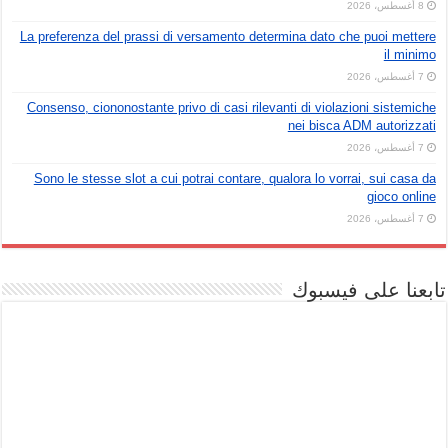
8 أغسطس، 2026
La preferenza del prassi di versamento determina dato che puoi mettere
il minimo
7 أغسطس، 2026
Consenso, ciononostante privo di casi rilevanti di violazioni sistemiche
nei bisca ADM autorizzati
7 أغسطس، 2026
Sono le stesse slot a cui potrai contare, qualora lo vorrai, sui casa da
gioco online
7 أغسطس، 2026
تابعنا على فيسبوك