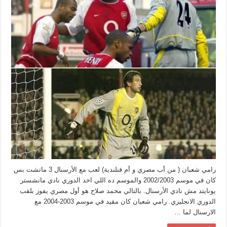
لاعب
مصري
يفوز
بلقب
الدوري
الانجليزي
مغلقة
رامي شعبان ( من أب مصري و أم فنلندية) لعب مع الأرسنال 3 ماتشت بس
كان في موسم 2002/2003 والموسم ده اللي اخد الدوري نادي مانشستر
يونايتد مش نادي الأرسنال. بالتالي محمد صلاح هو أول مصري يفوز بلقب
الدوري الانجليزي. رامي شعبان كان مقيد في موسم 2003-2004 مع
الارسنال لما …