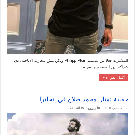
التيشيرت فعلا من تصميم Philipp Plein ولكن مش بيحارب الاباحية، دي
شراكة بين المصمم والمجلة.
أكمل القراءة »
حقيقة تمثال محمد صلاح في إنجلترا
على
7 سبتمبر، 2018
رياضة
التعليقات
حقيقة
تمثال
محمد
صلاح
في
إنجلترا
مغلقة