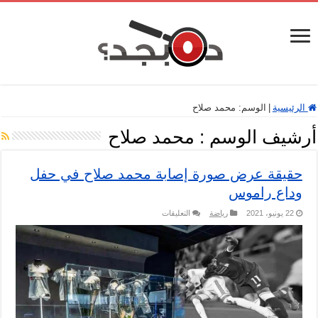
الرئيسية
|
الوسم:
محمد صلاح
أرشيف الوسم :
محمد صلاح
حقيقة عرض صورة إصابة محمد صلاح في حفل
وداع راموس
على
22 يونيو، 2021
رياضة
التعليقات
حقيقة
عرض
صورة
إصابة
محمد
صلاح
في
حفل
وداع
راموس
مغلقة