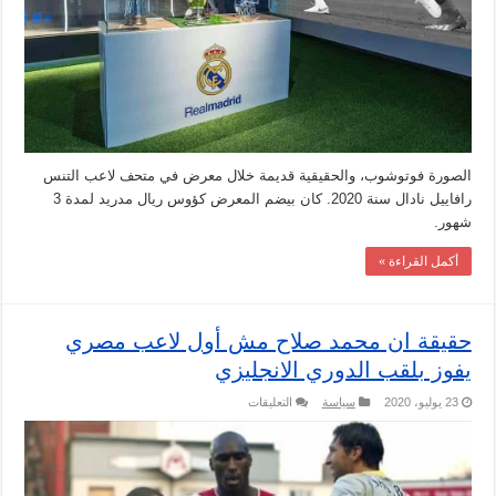
الصورة فوتوشوب، والحقيقية قديمة خلال معرض في متحف لاعب التنس
رافاييل نادال سنة 2020. كان بيضم المعرض كؤوس ريال مدريد لمدة 3
شهور.
أكمل القراءة »
حقيقة ان محمد صلاح مش أول لاعب مصري
يفوز بلقب الدوري الانجليزي
على
23 يوليو، 2020
سياسة
التعليقات
حقيقة
ان
محمد
صلاح
مش
أول