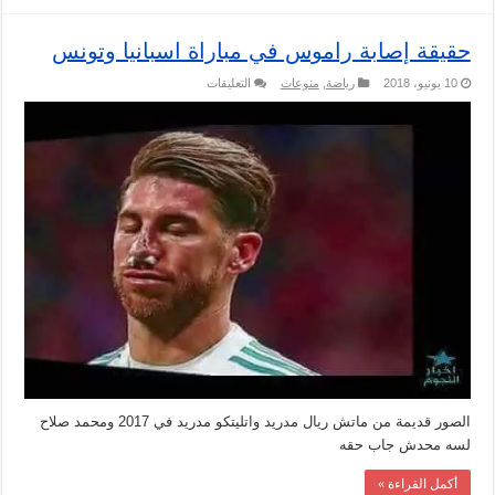
حقيقة إصابة راموس في مباراة اسبانيا وتونس
على
10 يونيو، 2018
رياضة
,
منوعات
التعليقات
حقيقة
إصابة
راموس
في
مباراة
اسبانيا
وتونس
مغلقة
الصور قديمة من ماتش ريال مدريد واتليتكو مدريد في 2017 ومحمد صلاح
لسه محدش جاب حقه
أكمل القراءة »