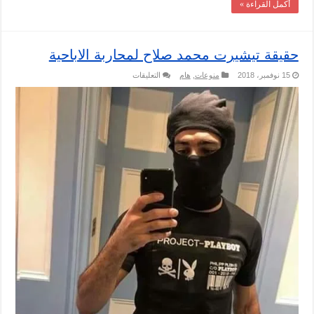
أكمل القراءة »
حقيقة تيشيرت محمد صلاح لمحاربة الاباحية
على
15 نوفمبر، 2018
منوعات
,
هام
التعليقات
حقيقة
تيشيرت
محمد
صلاح
لمحاربة
الاباحية
مغلقة