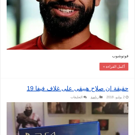
فوتوشوب
أكمل القراءة »
حقيقة ان صلاح هيبقى على غلاف فيفا 19
على
2 يوليو، 2018
رياضة
التعليقات
حقيقة
ان
صلاح
هيبقى
على
غلاف
فيفا
19
مغلقة