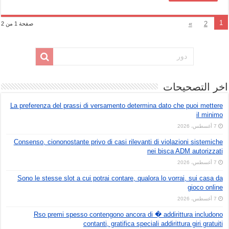
1
»
2
صفحة 1 من 2
اخر التصحيحات
La preferenza del prassi di versamento determina dato che puoi mettere
il minimo
7 أغسطس، 2026
Consenso, ciononostante privo di casi rilevanti di violazioni sistemiche
nei bisca ADM autorizzati
7 أغسطس، 2026
Sono le stesse slot a cui potrai contare, qualora lo vorrai, sui casa da
gioco online
7 أغسطس، 2026
Rso premi spesso contengono ancora di � addirittura includono
contanti, gratifica speciali addirittura giri gratuiti