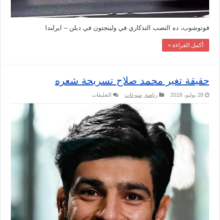
فوتوشوب، ده النصب التذكاري في ولينجتون في دبلن – ايرلندا
أكمل القراءة »
حقيقة تغير محمد صلاح تسريحة شعره
على
28 يوليو، 2018
رياضة
,
منوعات
التعليقات
حقيقة
تغير
محمد
صلاح
تسريحة
شعره
مغلقة