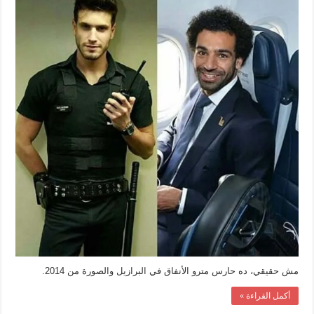
بمحمد
صلاح
في
المونديال
مغلقة
مش حقيقي، ده حارس مترو الأنفاق في البرازيل والصورة من 2014.
أكمل القراءة »