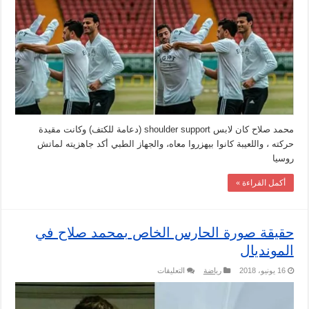
محمد صلاح كان لابس shoulder support (دعامة للكتف) وكانت مقيدة
حركته ، واللعيبة كانوا بيهزروا معاه، والجهاز الطبي أكد جاهزيته لماتش
روسيا
أكمل القراءة »
حقيقة صورة الحارس الخاص بمحمد صلاح في
المونديال
على
16 يونيو، 2018
رياضة
التعليقات
حقيقة
صورة
الحارس
الخاص