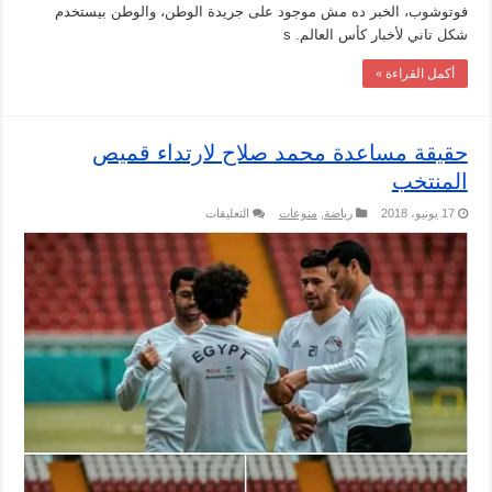
فوتوشوب، الخبر ده مش موجود على جريدة الوطن، والوطن بيستخدم
شكل تاني لأخبار كأس العالم. s
أكمل القراءة »
حقيقة مساعدة محمد صلاح لارتداء قميص
المنتخب
على
17 يونيو، 2018
رياضة
,
منوعات
التعليقات
حقيقة
مساعدة
محمد
صلاح
لارتداء
قميص
المنتخب
مغلقة