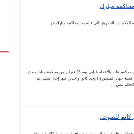
حاكمة مبارك
لكلام ده. التصريح اللي قاله بعد محاكمة مبارك هو:
يوم الثلاثاء هو النطق بالحكم مش تنفيذه. ابراهيم محكوم عليه بالإعدام غيابي يوم 26 فبراير من محكمة جنايات مش
مة عسكرية في قضية قديمة من سنة 2009 ( قضية جهاد المنصورة ) ودي كانوا واخدين فيها إخلاء سبيل تم
كاتم للصوت.
ل الجلسة بالهتاف و يتم السماح للمتهمين بالكلام لما يرفه