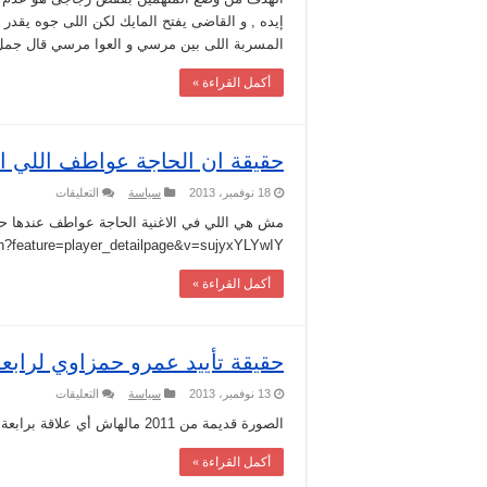
مرسى
إيده , و القاضى يفتح المايك لكن اللى جوه يقد
فى
قفص
المسربة اللى بين مرسي و العوا مرسي قال جمل 
كاتم
للصوت.
مغلقة
أكمل القراءة »
حقيقة ان الحاجة عواطف اللي ا
على
18 نوفمبر، 2013
سياسة
التعليقات
حقيقة
ان
مش هي اللي في الاغنية الحاجة عواطف عندها ح
الحاجة
h?feature=player_detailpage&v=sujyxYLYwIY
عواطف
اللي
اضربت
أكمل القراءة »
بالقلم
كومبارس
مغلقة
حقيقة تأييد عمرو حمزاوي لرابع
على
13 نوفمبر، 2013
سياسة
التعليقات
حقيقة
تأييد
الصورة قديمة من 2011 مالهاش أي علاقة برابعة و عمرو حمزاوي رفض محاكمة السيسي
عمرو
حمزاوي
أكمل القراءة »
لرابعة
و