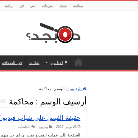
سياسة
صحة
منوعات
دين
فن
رياضة
احنا مين
لقائات
في الصحافة
الرئيسية
|
الوسم:
محاكمة
أرشيف الوسم :
محاكمة
حقيقة القبض على شباب فيديو
على
26 يونيو، 2017
سياسة
التعليقات
حقيقة
القبض
الصفحة اللي عملت الفيديو نفت ان اي حد منهم 