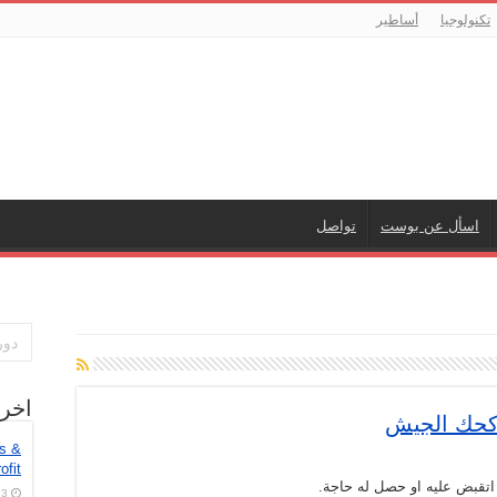
تكنولوجيا
أساطير
اسأل عن بوست
تواصل
اخر
 كحك الجيش
es &
ofit
اتقبض عليه او حصل له حاجة.
3 أغسطس، 2026