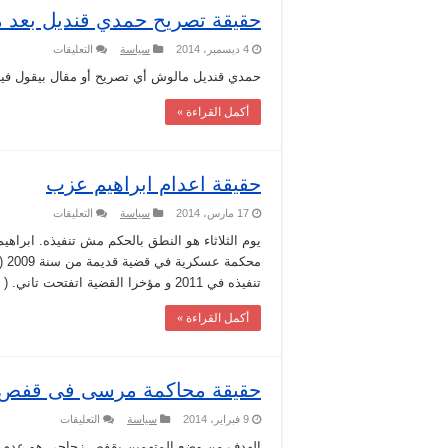
حقيقة تصريح حمدي قنديل بعد م
على
4 ديسمبر، 2014
سياسة
التعليقات
حقيقة
تصريح
حمدي قنديل مالوش أي تصريح أو مقال بيقول فيه ا
حمدي
قنديل
أكمل القراءة »
بعد
محاكمة
مبارك
مغلقة
حقيقة اعدام ابراهيم عزب
على
17 مارس، 2014
سياسة
التعليقات
حقيقة
اعدام
ابراهيم
محك
عزب
مغلقة
تنفيذه في 2011 و مؤخرا القضية اتفتحت تاني. ( الحكم مش …
أكمل القراءة »
حقيقة محاكمة مرسى فى قفص 
على
9 فبراير، 2014
سياسة
التعليقات
حقيقة
محاكمة
الهدف من وضع المتهمين بقفص زجاجى هو عدم تعطي