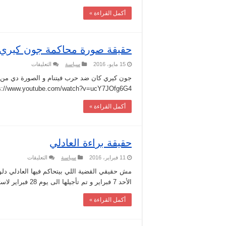
على
شباب
أكمل القراءة »
فيديو
كحك
الجيش
مغلقة
حقيقة صورة محاكمة جون كيري ل
على
15 مايو، 2016
سياسة
التعليقات
حقيقة
صورة
جون كيري كان ضد حرب فيتنام و الصورة دي من شه
محاكمة
s://www.youtube.com/watch?v=ucY7JOfg6G4
جون
كيري
لارتكابه
أكمل القراءة »
جرائم
حرب
في
فيتنام
مغلقة
حقيقة براءة العادلي
على
11 فبراير، 2016
سياسة
التعليقات
حقيقة
براءة
مش حقيقي القضية اللي بيتحاكم فيها العادلي دل
العادلي
الأحد 7 فبراير و تم تأجيلها الى يوم 28 فبراير لاستكمال المستندات
مغلقة
أكمل القراءة »