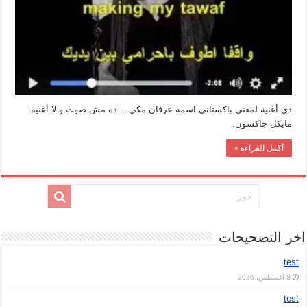
دي أغنية لمغني باكستاني اسمه عرفان مكي …ده مش صوت و لا أغنية
مايكل جاكسون.
أكمل القراءة »
اخر التصحيحات
test
8 أغسطس، 2026
test