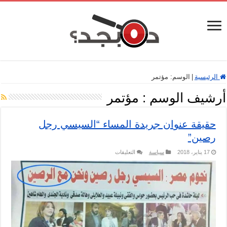
الرئيسية
|
الوسم:
مؤتمر
أرشيف الوسم :
مؤتمر
حقيقة عنوان جريدة المساء “السيسي رجل
رصين”
على
17 يناير، 2018
سياسة
التعليقات
حقيقة
عنوان
جريدة
المساء
“السيسي
رجل
رصين”
مغلقة