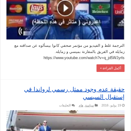
مغلقة
الترجمة غلط و الفيديو من مؤتمر صحفي كانوا بيسألوه عن صداقته مع
زمايله في الفريق بالمقارنة بميسي و زمايله.
https://www.youtube.com/watch?v=q_jd5WJyrls
أكمل القراءة »
حقيقة عدم وجود ممثل رسمي لرواندا في
إستقبال السيسي
على
19 يوليو، 2016
سياسة
,
هام
التعليقات
حقيقة
عدم
وجود
ممثل
رسمي
لرواندا