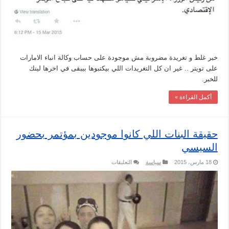
خبر غلط و تغريدة مضروبة مش موجودة على حساب وكالة انباء الامارات
على تويتر .. غير ان كل التغريدات اللي بيكتبوها بيبقى في اخرها لينك
للخبر.
أكمل القراءة »
حقيقة البنات اللي كانوا موجودين بمؤتمر بحضور
السيسي
على
18 مارس، 2015
سياسة
التعليقات
حقيقة
البنات
اللي
كانوا
موجودين
بمؤتمر
بحضور
السيسي
مغلقة