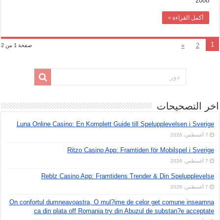
2008
أكمل القراءة »
1
»
2
صفحة 1 من 2
اخر التصحيحات
Luna Online Casino: En Komplett Guide till Spelupplevelsen i Sverige
7 أغسطس، 2026
Ritzo Casino App: Framtiden för Mobilspel i Sverige
7 أغسطس، 2026
Reblz Casino App: Framtidens Trender & Din Spelupplevelse
7 أغسطس، 2026
On confortul dumneavoastra, O mul?ime de celor get comune inseamna
ca din plata off Romania try din Abuzul de substan?e acceptate