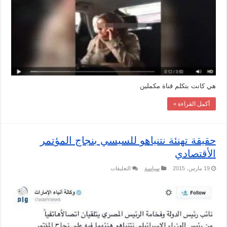
هي كانت بتكلم قناة مكملين
أكمل القراءة »
حقيقة تهنئة نتنياهو للسيسي بنجاج المؤتمر
الأقتصادي
على
19 مارس، 2015
سياسة
التعليقات
حقيقة
تهنئة
نتنياهو
للسيسي
بنجاج
المؤتمر
الأقتصادي
مغلقة