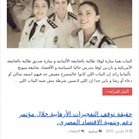
البنات هما سارة لوقا, طالبة بالجامعة الألمانية و سارة صديق طالبة بالجامعة
الأمريكية و ناردين لوقا بتدرس حاليا السياسة و الأقتصاد بجامعة ميونخ
بألمانيا زائد إن البنات اللي كانوا عالمسرح مفيش حد فيهم اسمه سالي أو
دعاء أو رشا و باين جدا إن اللي لابسين شرطة مش شبه البنات اللي …
أكمل القراءة »
حقيقة توقف التفجيرات الأرهابية خلال مؤتمر
دعم وتنمية الاقتصاد المصري.
على
14 مارس، 2015
سياسة
التعليقات
حقيقة
توقف