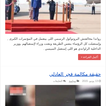
في
إستقبال
السيسي
مغلقة
رواندا مخالفتش البروتوكول الرسمي اللى بيتعمل في المؤتمرات الكبرى ,
وإستقبلت كل الرؤساء بنفس الطريقة وبعتت وزراء لإستقبالهم ,ووزير
الداخلية الراواندي هو اللى إستقبل السيسي .
أكمل القراءة »
حقيقة مكالمة فجر العادلي
على
13 يونيو، 2015
سياسة
التعليقات
حقيقة
مكالمة
فجر
العادلي
مغلقة