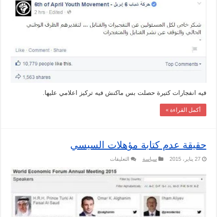
التفجيرات
الأرهابية
خلال
مؤتمر
دعم
وتنمية
الاقتصاد
المصري.
مغلقة
فيه انفجارات كتيرة حصلت بس ماكنش فيه تركيز اعلامي عليها.
أكمل القراءة »
حقيقة عدم كتابة مؤهلات السيسي
على
27 يناير، 2015
سياسة
التعليقات
حقيقة
عدم
كتابة
مؤهلات
السيسي
مغلقة