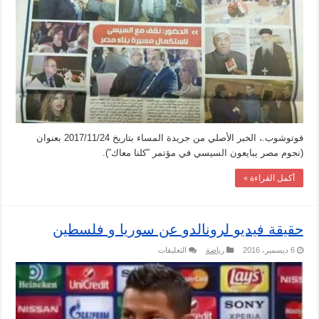
فوتوشوب.، الخبر الأصلي من جريدة المساء بتاريخ 2017/11/24 بعنوان
(نجوم مصر يبايعون السيسي في مؤتمر ”كلنا معاك”).
أكمل القراءة »
حقيقة فيديو لرونالدو عن سوريا و فلسطين
على
6 ديسمبر، 2016
رياضة
التعليقات
حقيقة
فيديو
لرونالدو
عن
سوريا
و
فلسطين