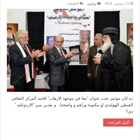
على
11 ديسمبر، 2014
سياسة
التعليقات
حقيقة
صورة
محمد
صبحي
في
ندوة
دور
المساجد
في
رعايه
الارهاب
مغلقة
ده كان مؤتمر تحت عنوان “معا في موجهة الارهاب” اقامه المركز الثقافي
القبطي الهولندي (و مكتوبة وراهم و واضحة) . و بعدين مين “الارذوثكيه ”
دي؟
أكمل القراءة »