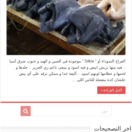
لحمها
لونه
اسود
مغلقة
الفراخ السوداء أو “ Silkie ” موجودة في الصين و الهند و جنوب شرق آسيا
.. فيه منها بريش ابيض و فيه اسود و بيبقى ناعم زي الحرير .. جلدها و
لحمها و عظامها لونهم اسود .. أليفة جدا و ممكن ترقد على أي بيض
علشان كدة مفضلة للناس اللي …
أكمل القراءة »
اخر التصحيحات