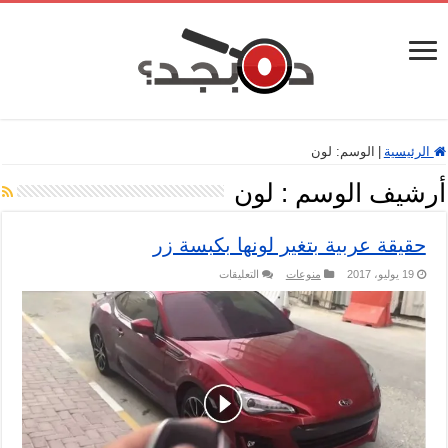
الرئيسية
|
الوسم:
لون
أرشيف الوسم :
لون
حقيقة عربية بتغير لونها بكبسة زر
على
19 يوليو، 2017
منوعات
التعليقات
حقيقة
عربية
بتغير
لونها
بكبسة
زر
مغلقة