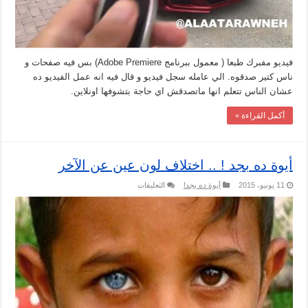
فيديو مفبرك طبعا ( معمول ببرنامج Adobe Premiere) بس فيه صفحات و
ناس كتير صدقوه. الي عامله سجل فيديو و قال فيه انه عمل الفيديو ده
عشان الناس تتعلم انها ماتصدقش اي حاجة بتشوفها اونلاين.
أكمل القراءة »
أيوة ده بجد ! .. اختلاف لون عين عن الآخر
على
11 يونيو، 2015
أيوة ده بجد!
التعليقات
أيوة
ده
بجد
!
..
اختلاف
لون
عين
عن
الآخر
مغلقة