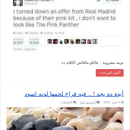
فالكو
من
ريال
مدريد
مغلقة
تويتة مضروبة .. فالكو ماقالش الكلام ده
أكمل القراءة »
أيوة ده بجد ! .. فيه فراخ لحمها لونه اسود
على
9 مايو، 2014
أيوة ده بجد!
التعليقات
أيوة
ده
بجد
!
..
فيه
فراخ