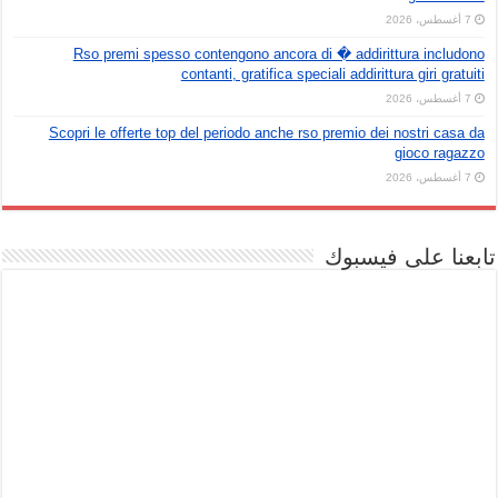
7 أغسطس، 2026
Rso premi spesso contengono ancora di � addirittura includono
contanti, gratifica speciali addirittura giri gratuiti
7 أغسطس، 2026
Scopri le offerte top del periodo anche rso premio dei nostri casa da
gioco ragazzo
7 أغسطس، 2026
تابعنا على فيسبوك