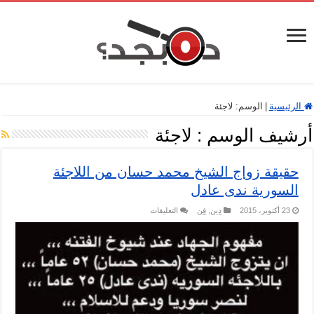
الرئيسية
|
الوسم:
لاجئة
أرشيف الوسم :
لاجئة
حقيقة زواج الشيخ محمد حسان من اللاجئة
السورية ندى عادل
على
23 أكتوبر، 2015
دين
,
فن
التعليقات
حقيقة
زواج
الشيخ
محمد
حسان
من
اللاجئة
السورية
ندى
عادل
مغلقة