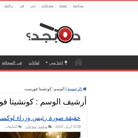
سياسة
صحة
منوعات
دين
فن
رياضة
احنا مين
لقائات
في الصحافة
الرئيسية
|
الوسم:
كونشيتا فورست
أرشيف الوسم :
كونشيتا ف
حقيقة صورة رئيس وزراء لوكسم
على
15 أبريل، 2019
سياسة
,
منوعات
التعليقات
حقي
صور