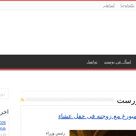
تكنولوجيا
أساطير
اسأل عن بوست
تواصل
ورست
اخر
بورغ مع زوجته فى حفل عشاء
2026
rus
قة
ة
رئيس وزراء
3 أغسطس، 2026