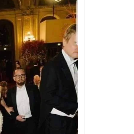
رئي
وزرا
لوك
مع
زوجت
فى
حفل
عشا
مغل