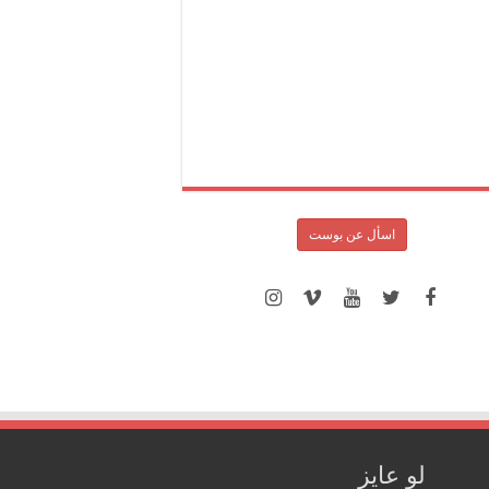
اسأل عن بوست
لو عايز