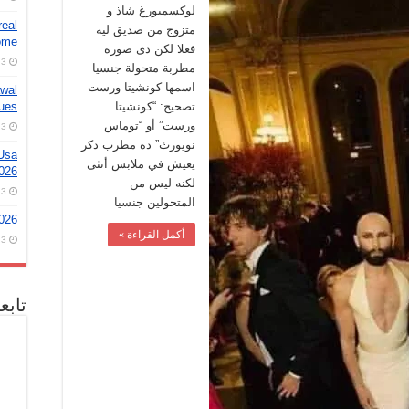
س
لوكسمبورغ شاذ و
ء
real
سمبورغ
متزوج من صديق ليه
ome
فعلا لكن دى صورة
ه
3 أغسطس، 2026
مطربة متحولة جنسيا
ء
اسمها كونشيتا ورست
awal
قة
تصحيح: “كونشيتا
ues
ورست” أو “توماس
3 أغسطس، 2026
نويورث” ده مطرب ذكر
 Usa
يعيش في ملابس أنثى
2026
لكنه ليس من
3 أغسطس، 2026
المتحولين جنسيا
026
أكمل القراءة »
3 أغسطس، 2026
تابع