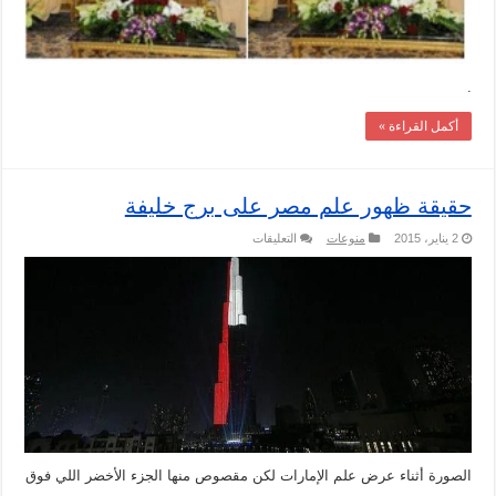
.
أكمل القراءة »
حقيقة ظهور علم مصر على برج خليفة
على
2 يناير، 2015
منوعات
التعليقات
حقيقة
ظهور
علم
مصر
على
برج
خليفة
مغلقة
الصورة أثناء عرض علم الإمارات لكن مقصوص منها الجزء الأخضر اللي فوق