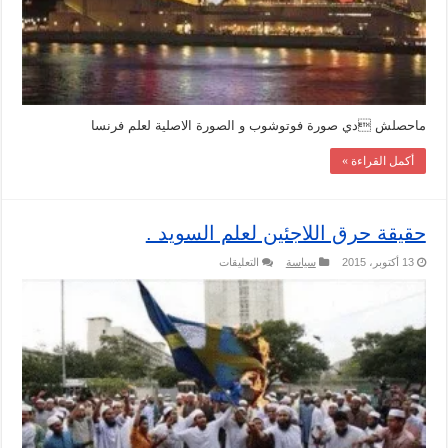
ماحصلش دي صورة فوتوشوب و الصورة الاصلية لعلم فرنسا
أكمل القراءة »
حقيقة حرق اللاجئين لعلم السويد .
على
13 أكتوبر، 2015
سياسة
التعليقات
حقيقة
حرق
اللاجئين
لعلم
السويد
.
مغلقة