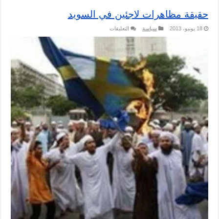
حقيقة مظاهرات لاجئين في السويد
على
18 يونيو، 2013
سياسة
التعليقات
حقيقة
مظاهرات
لاجئين
في
السويد
مغلقة