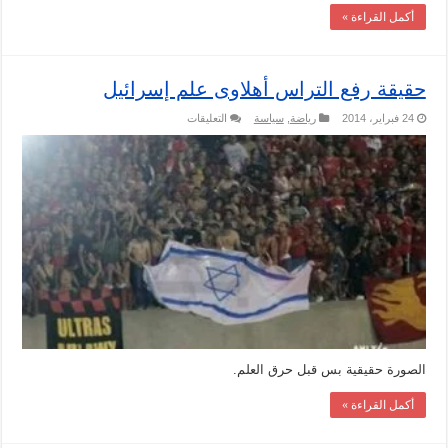
أكمل القراءة »
حقيقة رفع التراس أهلاوى علم إسرائيل
على
24 فبراير، 2014
رياضة
,
سياسة
التعليقات
حقيقة
رفع
التراس
أهلاوى
علم
إسرائيل
مغلقة
الصورة حقيقية بس قبل حرق العلم.
أكمل القراءة »