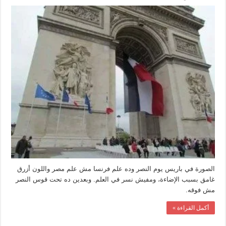
حقيقة
علم
مصر
فوق
قوس
النصر
في
باريس
مغلقة
الصورة في باريس يوم النصر وده علم فرنسا مش علم مصر واللون أزرق
غامق بسبب الإضاءة، ومفيش نسر في العلم. وبعدين ده تحت قوس النصر
مش فوقه.
أكمل القراءة »