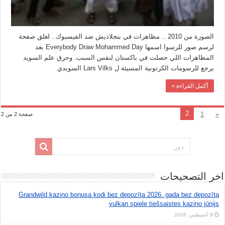
الصورة من 2010 .. مظاهرات في بنجلاديش ضد الفيسبوك.. لغلق صفحة
لرسم صور للرسوا اسمها Everybody Draw Mohammed Day بعد
المظاهرات اللي حصلت في باكستان لنفس السبب. وحرق علم السويد
يرجع للرسومات الكرتونية المسيئة ل Lars Vilks السويدي
أكمل القراءة »
2
1
«
صفحة 2 من 2
اخر التصحيحات
Grandwild kazino bonusa kodi bez depozīta 2026. gada bez depozīta
vulkan spiele tiešsaistes kazino jūnijs
9 أغسطس، 2026