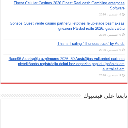
Finest Cellular Casinos 2026 Finest Real cash Gambling enterprise
Software
9 أغسطس، 2026
Gonzos Quest verde casino partneru lietotnes lejupielāde bezmaksas
griezieni Pārdod reālu 2026. gada valūtu
9 أغسطس، 2026
This is Trailing “Thunderstruck” by Ac-dc
9 أغسطس، 2026
Race96 Azartspēļu uzņēmums 2026: 30 Austrālijas vulkanbet partnera
pieteikšanās reģistrācija dolāri bez depozīta papildu īpašniekiem
austrāliešiem
9 أغسطس، 2026
تابعنا على فيسبوك