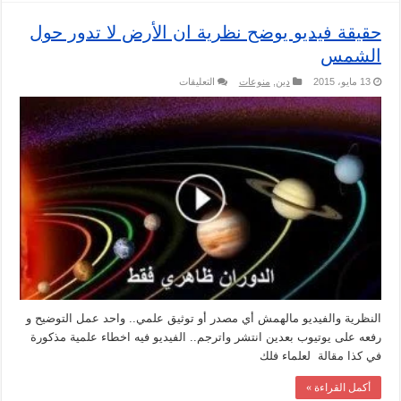
حقيقة فيديو يوضح نظرية ان الأرض لا تدور حول
الشمس
على
13 مايو، 2015
دين
,
منوعات
التعليقات
حقيقة
فيديو
يوضح
نظرية
ان
الأرض
لا
تدور
حول
الشمس
مغلقة
النظرية والفيديو مالهمش أي مصدر أو توثيق علمي.. واحد عمل التوضيح و
رفعه على يوتيوب بعدين انتشر واترجم.. الفيديو فيه اخطاء علمية مذكورة
في كذا مقالة لعلماء فلك
أكمل القراءة »