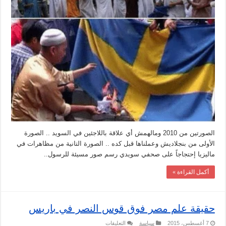
الصورتين من 2010 ومالهمش أي علاقة باللاجئين في السويد .. الصورة
الأولى من بنجلاديش وعملناها قبل كده .. الصورة التانية من مظاهرات في
ماليزيا إحتجاجاً على صحفي سويدي رسم صور مسيئة للرسول..
أكمل القراءة »
حقيقة علم مصر فوق قوس النصر في باريس
على
7 أغسطس، 2015
سياسة
التعليقات