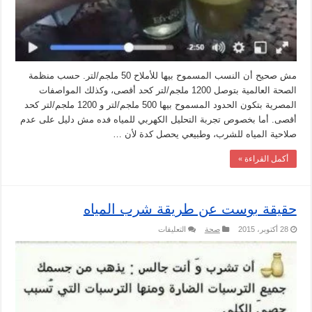
مش صحيح أن النسب المسموح بيها للأملاح 50 ملجم/لتر. حسب منظمة
الصحة العالمية بتوصل 1200 ملجم/لتر كحد أقصى، وكذلك المواصفات
المصرية بتكون الحدود المسموح بيها 500 ملجم/لتر و 1200 ملجم/لتر كحد
أقصى. أما بخصوص تجربة التحليل الكهربي للمياه فده مش دليل على عدم
صلاحية المياه للشرب، وطبيعي يحصل كدة لأن …
أكمل القراءة »
حقيقة بوست عن طريقة شرب المياه
على
28 أكتوبر، 2015
صحة
التعليقات
حقيقة
بوست
عن
طريقة
شرب
المياه
مغلقة