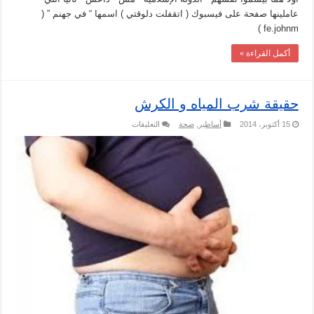
عاملينها صفحة على فيسبوك ( اتقفلت دلوقتي ) اسمها “ في جهنم ” (
fe.johnm )
أكمل القراءة »
حقيقة شرب المياه و الكرش
على
15 أكتوبر، 2014
أساطير
,
صحة
التعليقات
حقيقة
شرب
المياه
و
الكرش
مغلقة