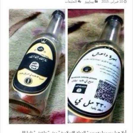
على
10 فبراير، 2015
سياسة
التعليقات
حقيقة
تصنيع
داعش
لمشروب
بيرة
مغلقة
أولا هما بيسموا نفسهم “ الدولة الإسلامية ” مش “ داعش ” ثانيا اللي