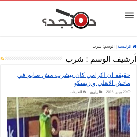
الرئيسية
|
الوسم:
شرب
أرشيف الوسم :
شرب
حقيقة ان اكرامي كان بيشرب مش صايم في
ماتش الاهلي و زيسكو
على
20 يونيو، 2016
رياضة
التعليقات
حقيقة
ان
اكرامي
كان
بيشرب
مش
صايم
في
ماتش
الاهلي
و