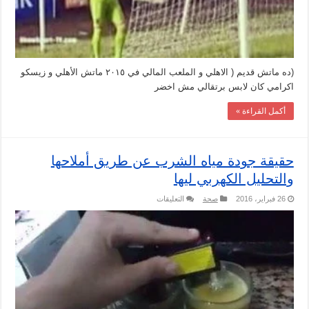
زيسكو
مغلقة
(ده ماتش قديم ( الاهلي و الملعب المالي في ٢٠١٥ ماتش الأهلي و زيسكو
اكرامي كان لابس برتقالي مش اخضر
أكمل القراءة »
حقيقة جودة مياه الشرب عن طريق أملاحها
والتحليل الكهربي ليها
على
26 فبراير، 2016
صحة
التعليقات
حقيقة
جودة
مياه
الشرب
عن
طريق
أملاحها
والتحليل
الكهربي
ليها
مغلقة