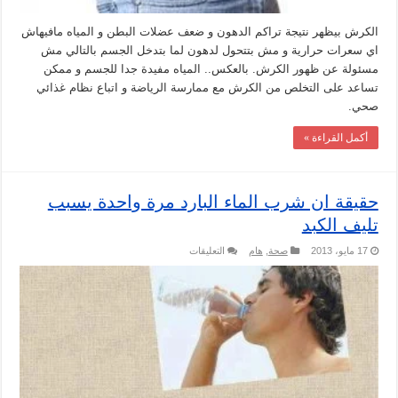
الكرش بيظهر نتيجة تراكم الدهون و ضعف عضلات البطن و المياه مافيهاش
اي سعرات حرارية و مش بتتحول لدهون لما بتدخل الجسم بالتالي مش
مسئولة عن ظهور الكرش. بالعكس.. المياه مفيدة جدا للجسم و ممكن
تساعد على التخلص من الكرش مع ممارسة الرياضة و اتباع نظام غذائي
صحي.
أكمل القراءة »
حقيقة ان شرب الماء البارد مرة واحدة يسبب
تليف الكبد
على
17 مايو، 2013
صحة
,
هام
التعليقات
حقيقة
ان
شرب
الماء
البارد
مرة
واحدة
يسبب
تليف
الكبد
مغلقة