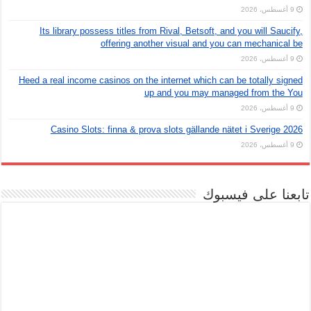
9 أغسطس، 2026
Its library possess titles from Rival, Betsoft, and you will Saucify,
offering another visual and you can mechanical be
9 أغسطس، 2026
Heed a real income casinos on the internet which can be totally signed
up and you may managed from the You
9 أغسطس، 2026
Casino Slots: finna & prova slots gällande nätet i Sverige 2026
9 أغسطس، 2026
تابعنا على فيسبوك