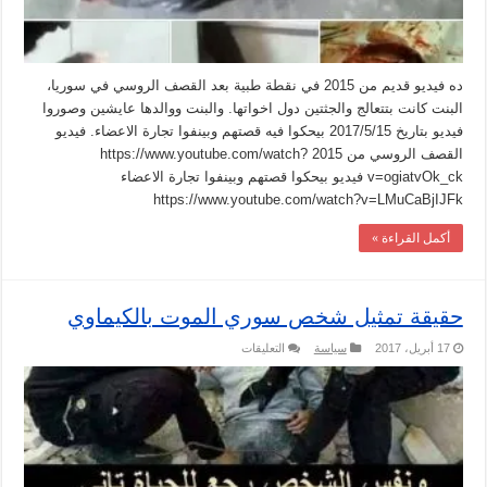
ده فيديو قديم من 2015 في نقطة طبية بعد القصف الروسي في سوريا،
البنت كانت بتتعالج والجثتين دول اخواتها. والبنت ووالدها عايشين وصوروا
فيديو بتاريخ 2017/5/15 بيحكوا فيه قصتهم وبينفوا تجارة الاعضاء. فيديو
القصف الروسي من 2015 https://www.youtube.com/watch?
v=ogiatvOk_ck فيديو بيحكوا قصتهم وبينفوا تجارة الاعضاء
https://www.youtube.com/watch?v=LMuCaBjIJFk
أكمل القراءة »
حقيقة تمثيل شخص سوري الموت بالكيماوي
على
17 أبريل، 2017
سياسة
التعليقات
حقيقة
تمثيل
شخص
سوري
الموت
بالكيماوي
مغلقة