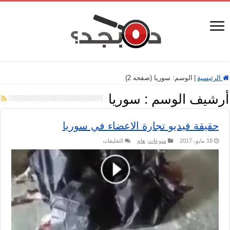
الرئيسية
|
الوسم:
سوريا
(صفحه 2)
أرشيف الوسم :
سوريا
حقيقة فيديو تجارة الاعضاء في سوريا
على
18 مايو، 2017
منوعات
,
هام
التعليقات
حقيقة
فيديو
تجارة
الاعضاء
في
سوريا
مغلقة