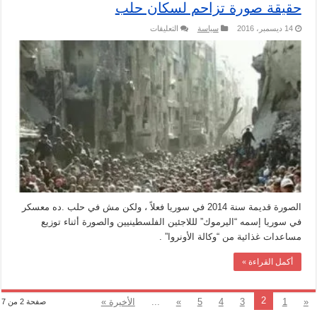
حقيقة صورة تزاحم لسكان حلب
على
14 ديسمبر، 2016
سياسة
التعليقات
حقيقة
صورة
تزاحم
لسكان
حلب
مغلقة
الصورة قديمة سنة 2014 في سوريا فعلاً ، ولكن مش في حلب .ده معسكر
في سوريا إسمه “اليرموك” لللاجئين الفلسطينيين والصورة أثناء توزيع
مساعدات غذائية من “وكالة الأونروا” .
أكمل القراءة »
2
«
1
3
4
5
»
...
الأخيرة »
صفحة 2 من 7