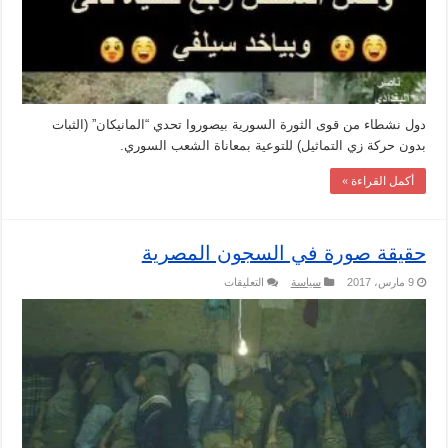
دول نشطاء من قوى الثورة السورية بيصوروا تحدي “المانيكان” (الثبات
بدون حركة زي التماثيل) للتوعية بمعاناة الشعب السوري.
أكمل القراءة »
حقيقة صورة في السجون المصرية
على
9 مارس، 2017
سياسة
التعليقات
حقيقة
صورة
في
السجون
المصرية
مغلقة