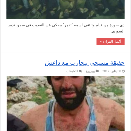
دي صورة من فيلم وثائقي اسمه “تدمر” بيحكي عن التعذيب في سجن تدمر
السوري.
أكمل القراءة »
حقيقة مسيحي بيحارب مع داعش
على
30 يناير، 2017
سياسة
التعليقات
حقيقة
مسيحي
بيحارب
مع
داعش
مغلقة