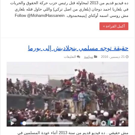
ده فيديو قديم من 2013 لمحاولة قتل رئيس حزب حركة الحقوق والحريات
في بلغاريا احمد دوجان (بلغاري من اصل تركي) واللي حاول قتله بلغاري
مش روسي اسمه أوكتاي إينيمحمدوف. Follow @MohamdHassanein
أكمل القراءة »
حقيقة توجه مسلمي بنجلاديش إلى بورما
على
21 ديسمبر، 2016
سياسة
التعليقات
حقيقة
توجه
مسلمي
بنجلاديش
إلى
بورما
مغلقة
مش حقيقي . ده فيديو قديم من سنة 2013 أثناء عودة المسلمين في