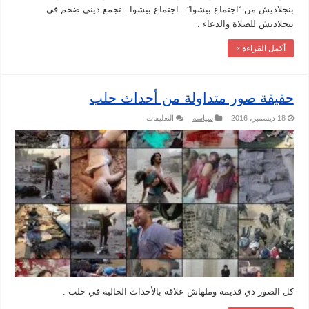
بنجلاديش من “اجتماع بيشوا” . اجتماع بيشوا : تجمع ديني ضخم في
بنجلاديش للصلاة والدعاء .
أكمل القراءة »
حقيقة صور متداولة من أحداث حلب
على
18 ديسمبر، 2016
سياسة
التعليقات
حقيقة
صور
متداولة
من
أحداث
حلب
مغلقة
كل الصور دي قديمة وملهاش علاقة بالأحداث الحالية في حلب .