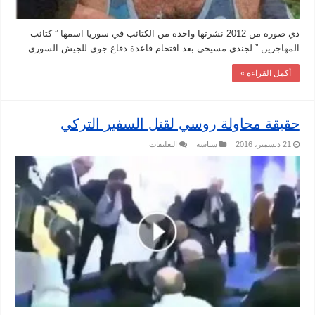
دي صورة من 2012 نشرتها واحدة من الكتائب في سوريا اسمها ” كتائب
المهاجرين ” لجندي مسيحي بعد اقتحام قاعدة دفاع جوي للجيش السوري.
أكمل القراءة »
حقيقة محاولة روسي لقتل السفير التركي
على
21 ديسمبر، 2016
سياسة
التعليقات
حقيقة
محاولة
روسي
لقتل
السفير
التركي
مغلقة