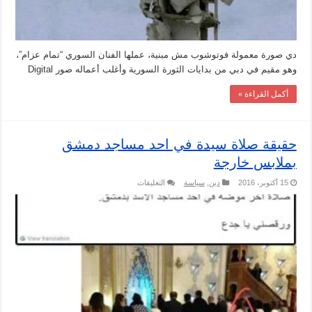
دي صورة معمولة فوتوشوب مش مبنية، عملها الفنان السوري “تمام عزام”،
وهو مقيم في دبي من بدايات الثورة السورية وأغلب أعماله صور Digital
أكمل القراءة »
حقيقة صلاة سيدة في احد مساجد دمشق
بملابس خارجة
على
15 أكتوبر، 2016
دين
,
سياسة
التعليقات
حقيقة
صلاة
سيدة
في
احد
مساجد
دمشق
بملابس
خارجة
مغلقة