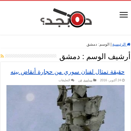
الرئيسية
|
الوسم:
دمشق
أرشيف الوسم :
دمشق
حقيقة تمثال لفنان سوري من حجارة أنقاض بيته
على
24 أكتوبر، 2016
سياسة
,
فن
التعليقات
حقيقة
تمثال
لفنان
سوري
من
حجارة
أنقاض
بيته
مغلقة