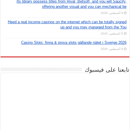
Its library possess titles from Rival, Betsoft, and you will Saucify,
offering another visual and you can mechanical be
9 أغسطس، 2026
Heed a real income casinos on the internet which can be totally signed
up and you may managed from the You
9 أغسطس، 2026
Casino Slots: finna & prova slots gällande nätet i Sverige 2026
9 أغسطس، 2026
تابعنا على فيسبوك