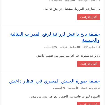
7 أغسطس، 2014
سياسة
التعليقات
حقيقة
فرض
ده حمار في البرازيل بيشتغل في مزرعة نحل
النقاب
على
انثى
أكمل القراءة »
الحمار
فى
داعش
مغلقة
حقيقة ذبح داعش لزرافة لرفع القدرات القتالية
والجنسية
على
3 يوليو، 2014
سياسة
,
منوعات
التعليقات
حقيقة
ذبح
ده واحد سعودى فى افريقيا مش من تنظيم داعش
داعش
لزرافة
لرفع
أكمل القراءة »
القدرات
القتالية
والجنسية
مغلقة
حقيقة صورة الجيش المصري في انتظار داعش
على
29 يونيو، 2014
سياسة
التعليقات
حقيقة
صورة
الصورة لقوات خاصة من الجيش العراقي مش من مصر.
الجيش
المصري
في
أكمل القراءة »