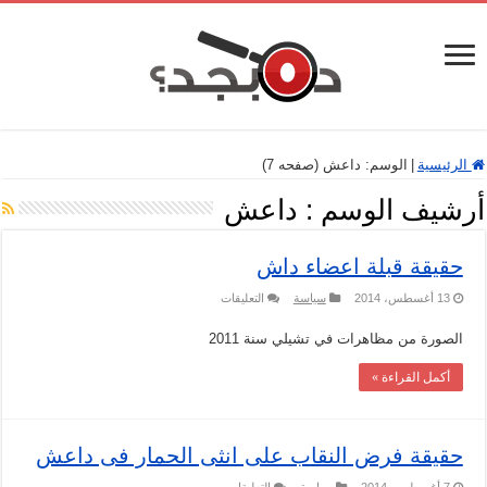
الرئيسية
|
الوسم:
داعش
(صفحه 7)
أرشيف الوسم :
داعش
حقيقة قبلة اعضاء داش
على
13 أغسطس، 2014
سياسة
التعليقات
حقيقة
قبلة
الصورة من مظاهرات في تشيلي سنة 2011
اعضاء
داش
مغلقة
أكمل القراءة »
حقيقة فرض النقاب على انثى الحمار فى داعش
على