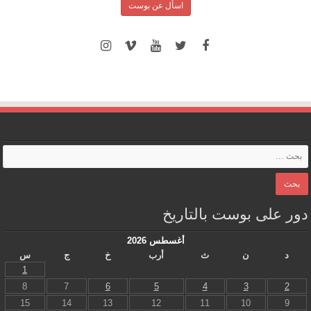
اسأل عن بوست
دور على بوست بالتاريخ
أغسطس 2026
د
ن
ث
أرب
خ
ج
س
1
8
7
6
5
4
3
2
15
14
13
12
11
10
9