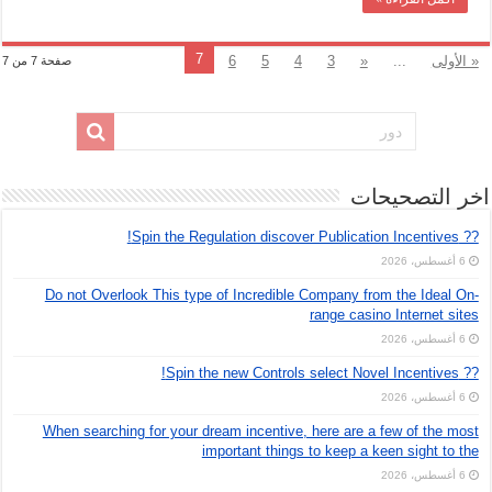
انتظار
داعش
مغلقة
7
« الأولى
...
«
3
4
5
6
صفحة 7 من 7
اخر التصحيحات
?? Spin the Regulation discover Publication Incentives!
6 أغسطس، 2026
Do not Overlook This type of Incredible Company from the Ideal On-
range casino Internet sites
6 أغسطس، 2026
?? Spin the new Controls select Novel Incentives!
6 أغسطس، 2026
When searching for your dream incentive, here are a few of the most
important things to keep a keen sight to the
6 أغسطس، 2026