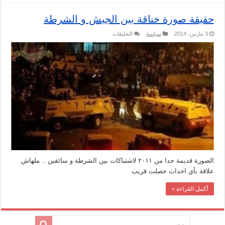
حقيقة صورة خناقة بين الجيش و الشرطة
على
3 مارس، 2014
سياسة
التعليقات
حقيقة
صورة
خناقة
بين
الجيش
و
الشرطة
مغلقة
الصورة قديمة جدا من ٢٠١١ لاشتباكات بين الشرطة و سائقين .. ملهاش
علاقة بأي احداث حصلت قريب
أكمل القراءة »