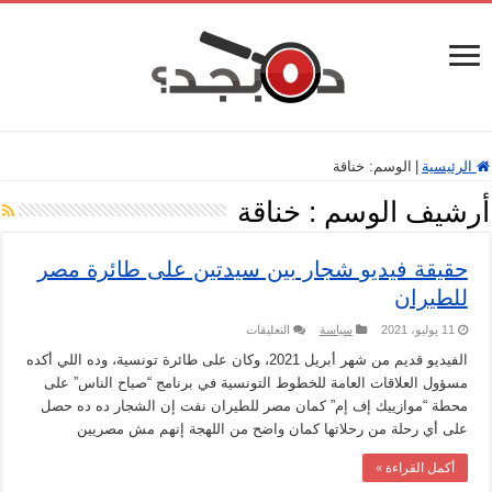
الرئيسية
|
الوسم:
خناقة
أرشيف الوسم :
خناقة
حقيقة فيديو شجار بين سيدتين على طائرة مصر
للطيران
على
11 يوليو، 2021
سياسة
التعليقات
حقيقة
فيديو
الفيديو قديم من شهر أبريل 2021، وكان على طائرة تونسية، وده اللي أكده
شجار
مسؤول العلاقات العامة للخطوط التونسية في برنامج “صباح الناس” على
بين
سيدتين
محطة “موازييك إف إم” كمان مصر للطيران نفت إن الشجار ده ده حصل
على
على أي رحلة من رحلاتها كمان واضح من اللهجة إنهم مش مصريين
طائرة
مصر
للطيران
أكمل القراءة »
مغلقة