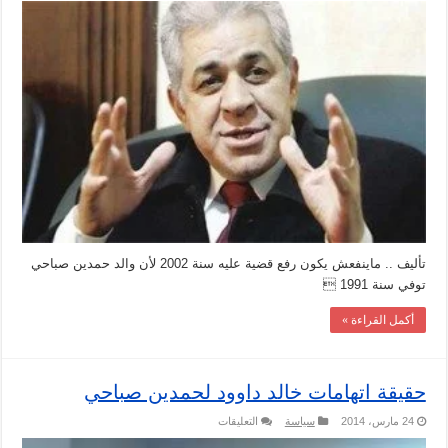
ان
والد
حمدين
صباحي
رفع
ضده
قضية
نفقة
بـ
300
جنيه
مغلقة
تأليف .. ماينفعش يكون رفع قضية عليه سنة 2002 لأن والد حمدين صباحي
توفي سنة 1991 
أكمل القراءة »
حقيقة اتهامات خالد داوود لحمدين صباحي
على
24 مارس، 2014
سياسة
التعليقات
حقيقة
اتهامات