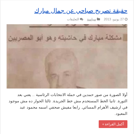
حقيقة تصريح صباحي عن جمال مبارك
على
27 يونيو، 2013
سياسة
التعليقات
حقيقة
تصريح
صباحي
عن
جمال
مبارك
مغلقة
أولا الصورة من صور حمدين في حملة الانتخابات الرئاسية .. يعني بعد
الثورة. ثانيا الخط المستخدم مش خط الجريدة. ثالثا الحوار ده مش موجود
في ارشيف الأهرام المسائي. رابعا مفيش صحفي اسمه محمود عبد
المعبود.
أكمل القراءة »