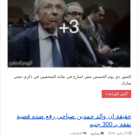
الصور دي يوم الخميس مش امبارح في نقابة الصحفيين في ذكرى تنحي
مبارك.
أكمل القراءة »
حقيقة ان والد حمدين صباحي رفع ضده قضية
نفقة بـ 300 جنيه
على
14 مايو، 2014
سياسة
التعليقات
حقيقة