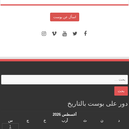
اسأل عن بوست
دور على بوست بالتاريخ
أغسطس 2026
د
ن
ث
أرب
خ
ج
س
1