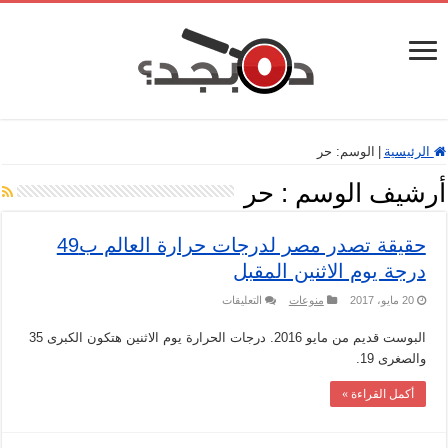
الرئيسية
|
الوسم:
حر
أرشيف الوسم :
حر
حقيقة تصدر مصر لدرجات حرارة العالم ب49
درجة يوم الاثنين المقبل
على
20 مايو، 2017
منوعات
التعليقات
حقيقة
تصدر
البوست قديم من مايو 2016. درجات الحرارة يوم الاثنين هتكون الكبرى 35
مصر
لدرجات
والصغرى 19.
حرارة
العالم
ب49
أكمل القراءة »
درجة
يوم
الاثنين
المقبل