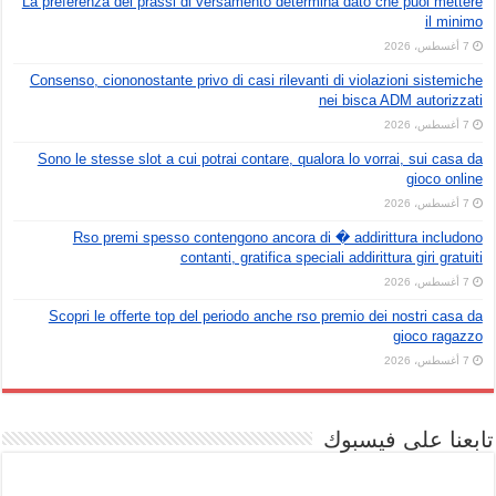
La preferenza del prassi di versamento determina dato che puoi mettere
il minimo
7 أغسطس، 2026
Consenso, ciononostante privo di casi rilevanti di violazioni sistemiche
nei bisca ADM autorizzati
7 أغسطس، 2026
Sono le stesse slot a cui potrai contare, qualora lo vorrai, sui casa da
gioco online
7 أغسطس، 2026
Rso premi spesso contengono ancora di � addirittura includono
contanti, gratifica speciali addirittura giri gratuiti
7 أغسطس، 2026
Scopri le offerte top del periodo anche rso premio dei nostri casa da
gioco ragazzo
7 أغسطس، 2026
تابعنا على فيسبوك