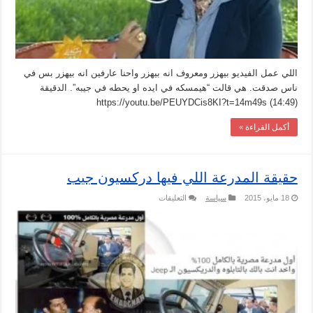
اللي عمل الفيديو بيهزر ومعروف انه بيهزر واحنا عارفين انه بيهزر بس في
ناس صدقت. هي قالت “هيمسكه في ايده او يحطه في جيبه”. الدقيقة
(14:49) https://youtu.be/PEUYDCis8KI?t=14m49s
أكمل القراءة »
حقيقة المدرعة اللي فيها دركسيون جيب
على
18 مايو، 2015
سياسة
التعليقات
حقيقة
المدرعة
اللي
فيها
دركسيون
جيب
مغلقة