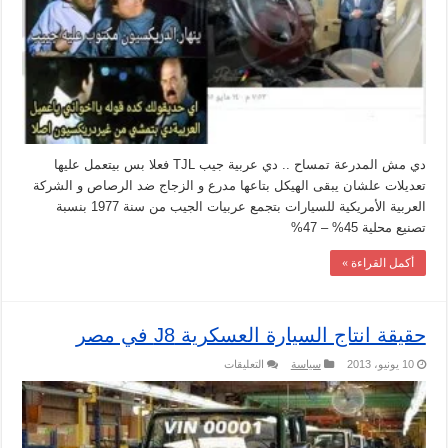
دي مش المدرعة تمساح .. دي عربية جيب TJL فعلا بس بيتعمل عليها
تعديلات علشان يبقى الهيكل بتاعها مدرع و الزجاج ضد الرصاص و الشركة
العربية الأمريكية للسيارات بتجمع عربيات الجيب من سنة 1977 بنسبة
تصنيع محلية 45% – 47%
أكمل القراءة »
حقيقة انتاج السيارة العسكرية J8 في مصر
على
10 يونيو، 2013
سياسة
التعليقات
حقيقة
انتاج
السيارة
العسكرية
J8
في