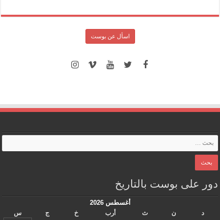
اسأل عن بوست
دور على بوست بالتاريخ
أغسطس 2026
د
ن
ث
أرب
خ
ج
س