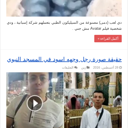
دي لعب (دمى) مصنوعة من السيليكون الطبي بتعملهم شركة إسبانية ، ودي
شخصية فيلم Avatar مش جني .
أكمل القراءة »
حقيقة صورة رجل وجهه اسود في المسجد النبوي
على
28 أغسطس، 2016
دين
التعليقات
حقيقة
صورة
رجل
وجهه
اسود
في
المسجد
النبوي
مغلقة