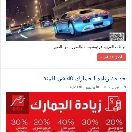
الطريق
الدائري
في
مصر
مغلقة
لوحات العربية فوتوشوب ، والصورة من الصين .
أكمل القراءة »
حقيقة زيادة الجمارك 40 في المئة
على
1 فبراير، 2016
سياسة
التعليقات
حقيقة
زيادة
الجمارك
40
في
المئة
مغلقة