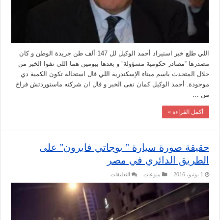
مغلقة
اللي طلع خبر استيراد أحمد الوكيل لل 147 ألف طن جريدة الوطن و كان
مصدرها “مصادر حكومية مسؤولة” و بعدها بيومين هما اللي نفوا الخبر من
خلال المتحدث باسم ميناء الإسكندرية اللي قال استحالة تكون الكمية دي
موجودة. أحمد الوكيل كمان نفى الخبر و قال ان شركته ماستوردتش فراخ
من …
أكمل القراءة »
حقيقة صورة سيارة ” بوجاتي فايرون” على
الطريق الدائري في مصر
على
1 يونيو، 2016
منوعات
التعليقات
حقيقة
صورة
سيارة
”
بوجاتي
فايرون”
على