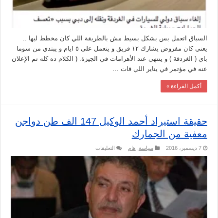
السباق اتعمل بس بشكل بسيط مش بالطريقة اللي كان مخطط ليها ..
يعني كان مفروض يشارك ١٢ فريق و يتعمل على ٥ ايام و يبتدي من سوما
باي ( الغردقة ) و ينتهي عند الأهرامات في الجيزة. ( الكلام ده كله تم الإعلان
عنه في مؤتمر في يناير اللي فات …
أكمل القراءة »
حقيقة استيراد أحمد الوكيل 147 الف طن دواجن
معفية من الجمارك
على
7 ديسمبر، 2016
سياسة
,
هام
التعليقات
حقيقة
استيراد
أحمد
الوكيل
147
الف
طن
دواجن
معفية
من
الجمارك