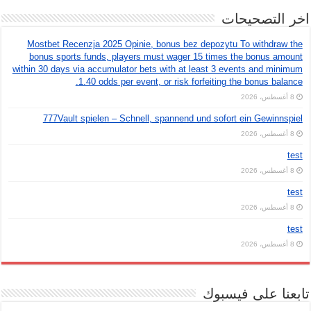
اخر التصحيحات
Mostbet Recenzja 2025 Opinie, bonus bez depozytu To withdraw the
bonus sports funds, players must wager 15 times the bonus amount
within 30 days via accumulator bets with at least 3 events and minimum
1.40 odds per event, or risk forfeiting the bonus balance.
8 أغسطس، 2026
777Vault spielen – Schnell, spannend und sofort ein Gewinnspiel
8 أغسطس، 2026
test
8 أغسطس، 2026
test
8 أغسطس، 2026
test
8 أغسطس، 2026
تابعنا على فيسبوك