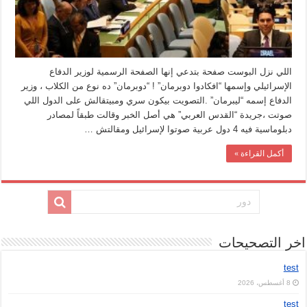
اللي نزل البوست صفحة بتدعي إنها الصفحة الرسمية لوزير الدفاع
الإسرائيلي وإسمها “افكادوا دوبرمان” ! “دوبرمان” ده نوع من الكلاب ، وزير
الدفاع إسمه “ليبرمان” .التصويت بيكون سري ومبيتقالش على الدول اللي
صوتت ،جريدة “القدس العربي” هي أصل الخبر وقالت طبقاً لمصادر
دبلوماسية فيه 4 دول عربية صوتوا لإسرائيل ومقالتش …
أكمل القراءة »
اخر التصحيحات
test
8 أغسطس، 2026
test