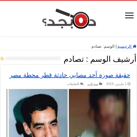
الرئيسية
|
الوسم:
تصادم
أرشيف الوسم :
تصادم
حقيقة صورة أحد مصابي حادثة قطر محطة مصر
على
1 مارس، 2019
منوعات
التعليقات
حقيقة
صورة
أحد
مصابي
حادثة
قطر
محطة
مصر
مغلقة