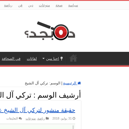
سياسة
صحة
منوعات
دين
فن
رياضة
احنا مين
لقائات
في الصحافة
الرئيسية
|
الوسم:
تركي آل الشيخ
أرشيف الوسم :
تركي آل ا
حقيقة منشور لتركي آل الشيخ 
على
31 يوليو، 2018
رياضة
,
منوعات
التعليقات
حقيق
منشو