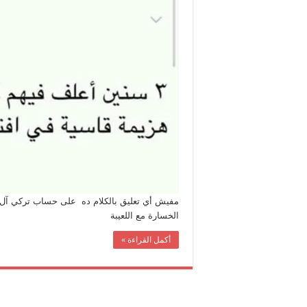
لتركي
آل
الشيخ
عن
المنت
السع
مغلقة
مفيش أي تعليق بالكلام ده على حساب تركي آل الش
الخسارة مع اللعيبة
أكمل القراءة »