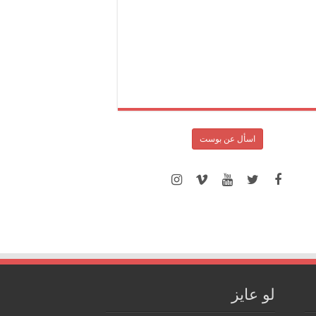
اسأل عن بوست
لو عايز