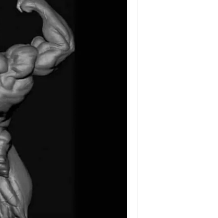
البطل
بيج
رامي
مغلقة