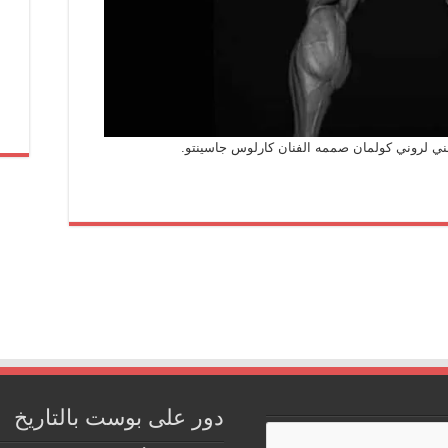
 لروني كولمان صممه الفنان كارلوس جاسينتو.
دور على بوست بالتاريخ