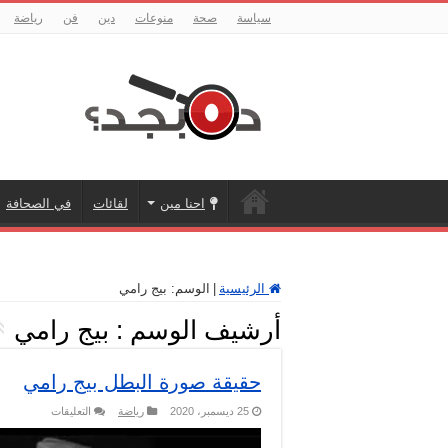
سياسة
صحة
منوعات
دين
فن
رياضة
احنا مين
لقائات
في الصحافة
الرئيسية
|
الوسم:
بيج رامي
أرشيف الوسم :
بيج رامي
حقيقة صورة البطل بيج رامي
على
25 ديسمبر، 2020
رياضة
التعليقات
حقيقة
صورة