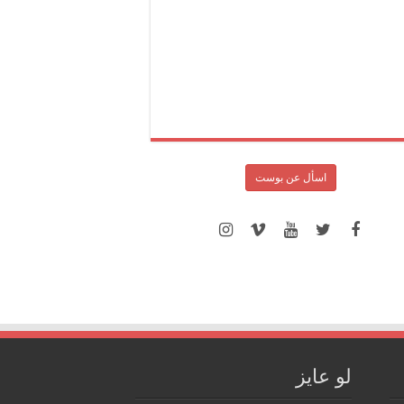
اسأل عن بوست
لو عايز