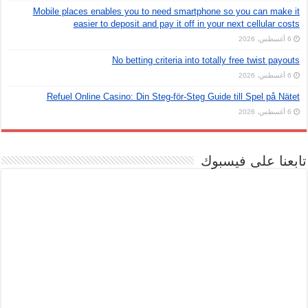
Mobile places enables you to need smartphone so you can make it
easier to deposit and pay it off in your next cellular costs
6 أغسطس، 2026
No betting criteria into totally free twist payouts
6 أغسطس، 2026
Refuel Online Casino: Din Steg-för-Steg Guide till Spel på Nätet
6 أغسطس، 2026
تابعنا على فيسبوك