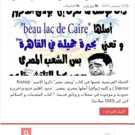
على
13 سبتمبر، 2016
منوعات
التعليقات
حقيقة
ان
بولاق
الدكرور
أصلها
“
beau
lac
du
caire”
تعنى
بالفرنسية
“بحيرة
جميلة
في
القاهرة”
مغلقة
الحملة الفرنسية نفسها في كتاب “وصف مصر” ذكروا الاسم : (Boulaq
Dakrour ) و كلمة (بولاق) أصلها مصري بمعنى : حدود /اقليم حدودي/جزيرة
حدودية و موجودة في سجلات و وثائق قديمة. * كتاب المقدمات و السلالم
لابن كبر (1643 ميلادية)
أكمل القراءة »