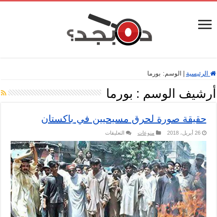
الرئيسية
|
الوسم:
بورما
أرشيف الوسم :
بورما
حقيقة صورة لحرق مسيحيين في باكستان
على
26 أبريل، 2018
منوعات
التعليقات
حقيقة
صورة
لحرق
مسيحيين
في
باكستان
مغلقة