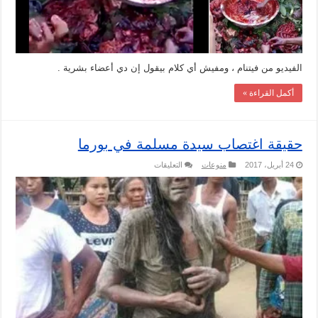
الفيديو من فيتنام ، ومفيش أي كلام بيقول إن دي أعضاء بشرية .
أكمل القراءة »
حقيقة اغتصاب سيدة مسلمة في بورما
على
24 أبريل، 2017
منوعات
التعليقات
حقيقة
اغتصاب
سيدة
مسلمة
في
بورما
مغلقة