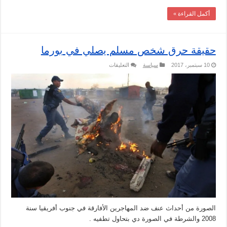
أكمل القراءة »
حقيقة حرق شخص مسلم يصلي في بورما
على
10 سبتمبر، 2017
سياسة
التعليقات
حقيقة
حرق
شخص
مسلم
يصلي
في
بورما
مغلقة
الصورة من أحداث عنف ضد المهاجرين الأفارقة في جنوب أفريقيا سنة
2008 والشرطة في الصورة دي بتحاول تطفيه .