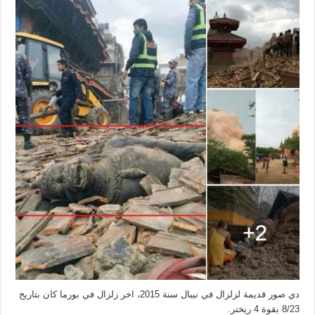
زلزال
في
بورما
يدمر
المعابد
البوذية
مغلقة
دي صور قديمة لزلزال في نيبال سنة 2015، اخر زلزال في بورما كان بتاريخ
8/23 بقوة 4 ريختر.