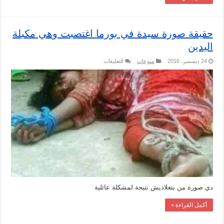
حقيقة صورة سيدة في بورما اغتصبت وهي مكبلة
اليدين
على
24 ديسمبر، 2016
منوعات
التعليقات
حقيقة
صورة
سيدة
في
بورما
اغتصبت
وهي
مكبلة
اليدين
مغلقة
دي صورة من بنغلاديش نتيجة لمشكلة عائلية
أكمل القراءة »