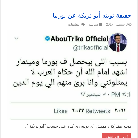
حقيقة تويته أبو تريكة عن بورما
على
8 سبتمبر، 2017
سياسة
التعليقات
حقيقة
تويته
أبو
تريكة
عن
بورما
مغلقة
تويته مفبركة ، مفيش أي تويته زي كده على حساب “أبو تريكة ” .
أكمل القراءة »