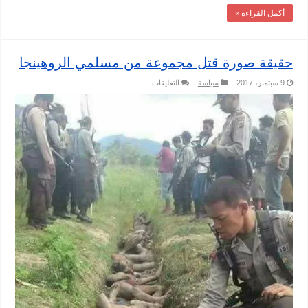
أكمل القراءة »
حقيقة صورة قتل مجموعة من مسلمي الروهينجا
على
9 سبتمبر، 2017
سياسة
التعليقات
حقيقة
صورة
قتل
مجموعة
من
مسلمي
الروهينجا
مغلقة