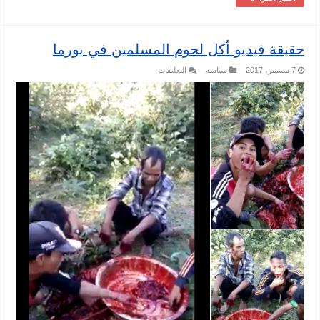
حقيقة فيديو أكل لحوم المسلمين في بورما
على
7 سبتمبر، 2017
سياسة
التعليقات
حقيقة
فيديو
أكل
لحوم
المسلمين
في
بورما
مغلقة