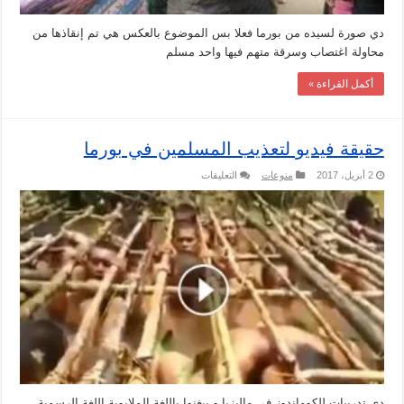
دي صورة لسيده من بورما فعلا بس الموضوع بالعكس هي تم إنقاذها من
محاولة اغتصاب وسرقة متهم فيها واحد مسلم
أكمل القراءة »
حقيقة فيديو لتعذيب المسلمين في بورما
على
2 أبريل، 2017
منوعات
التعليقات
حقيقة
فيديو
لتعذيب
المسلمين
في
بورما
مغلقة
دي تدريبات للكوماندوز في ماليزيا و بيغنوا باللغة الملايوية اللغة الرسمية