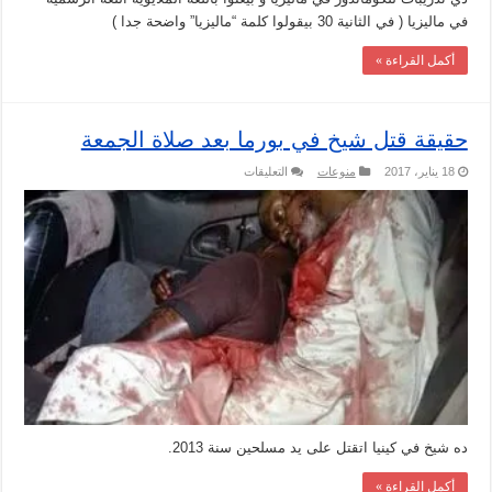
في ماليزيا ( في الثانية 30 بيقولوا كلمة “ماليزيا” واضحة جدا )
أكمل القراءة »
حقيقة قتل شيخ في بورما بعد صلاة الجمعة
على
18 يناير، 2017
منوعات
التعليقات
حقيقة
قتل
شيخ
في
بورما
بعد
صلاة
الجمعة
مغلقة
ده شيخ في كينيا اتقتل على يد مسلحين سنة 2013.
أكمل القراءة »