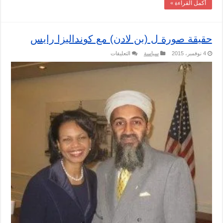
أكمل القراءة »
حقيقة صورة ل (بن لادن) مع كونداليزا رايس
على
4 نوفمبر، 2015
سياسة
التعليقات
حقيقة
صورة
ل
(بن
لادن)
مع
كونداليزا
رايس
مغلقة