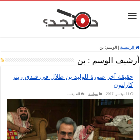
الرئيسية
|
الوسم:
بن
أرشيف الوسم :
بن
حقيقة آخر صورة للوليد بن طلال في فندق ريتز
كارلتون
على
11 نوفمبر، 2017
سياسة
التعليقات
حقيقة
آخر
صورة
للوليد
بن
طلال
في
فندق
ريتز
كارلتون
مغلقة