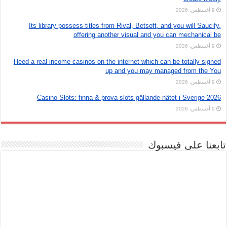
9 أغسطس، 2026
Its library possess titles from Rival, Betsoft, and you will Saucify,
offering another visual and you can mechanical be
9 أغسطس، 2026
Heed a real income casinos on the internet which can be totally signed
up and you may managed from the You
9 أغسطس، 2026
Casino Slots: finna & prova slots gällande nätet i Sverige 2026
9 أغسطس، 2026
تابعنا على فيسبوك