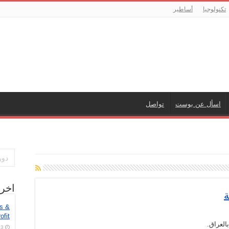
تكنولوجيا
أساطير
اسأل عن بوست
تواصل
اخر
ة
es &
ofit
العراق.
3 أغسطس، 2026