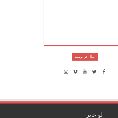
اسأل عن بوست
لو عايز