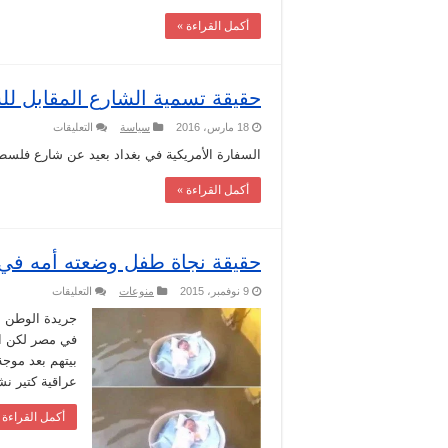
مدرج
كلية
أكمل القراءة »
الصيدلة
مغلقة
حقيقة تسمية الشارع المقابل للس
على
18 مارس، 2016
سياسة
التعليقات
حقيقة
تسمية
السفارة الأمريكية في بغداد بعيد عن شارع فلسط
الشارع
المقابل
أكمل القراءة »
للسفارة
الأمريكية
في
بغداد
مغلقة
حقيقة نجاة طفل وضعته أمه في
على
9 نوفمبر، 2015
منوعات
التعليقات
حقيقة
نجاة
جريدة الوطن ن
طفل
في مصر لكن ا
وضعته
أمه
بيتهم بعد موج
في
عراقية كتير نشرته بتاريخ 31 أكتوبر بين
طشت
وغرق
عائلته
أكمل القراءة 
بسبب
الأمطار
مغلقة