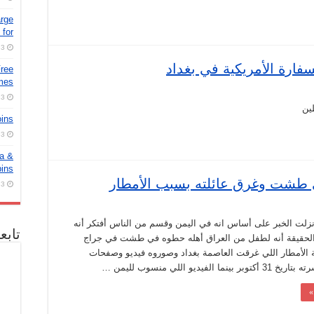
arge
for
3 أغسطس، 2026
فارة الأمريكية في بغداد
Free
ames
3 أغسطس، 2026
ين
oins
3 أغسطس، 2026
ra &
pins
 طشت وغرق عائلته بسبب الأمطار
3 أغسطس، 2026
زلت الخبر على أساس انه في اليمن وقسم من الناس أفتكر أنه
تابع
لحقيقة أنه لطفل من العراق أهله حطوه في طشت في جراج
ة الأمطار اللي غرقت العاصمة بغداد وصوروه فيديو وصفحات
ما الفيديو اللي منسوب لليمن …
»