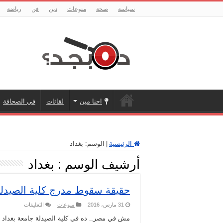
سياسة
صحة
منوعات
دين
فن
رياضة
احنا مين
لقائات
في الصحافة
الرئيسية
|
الوسم:
بغداد
أرشيف الوسم :
بغداد
حقيقة سقوط مدرج كلية الصيدل
على
31 مارس، 2016
منوعات
التعليقات
حقيقة
سقوط
مش في مصر.. ده في كلية الصيدلة جامعة بغداد ب