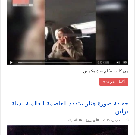
العادلي
مغلقة
هي كانت بتكلم قناة مكملين
أكمل القراءة »
حقيقة صورة هتلر بيتفقد العاصمة العالمية بديلة
برلين
على
17 مارس، 2015
سياسة
التعليقات
حقيقة
صورة
هتلر