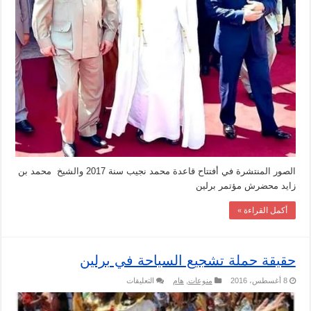
في
برلين
مغلقة
الصور المنتشرة في أفتتاح قاعدة محمد نجيب سنة 2017 والشيخ محمد بن
زايد محضرش مؤتمر برلين
أكمل القراءة »
حقيقة حملة تشجيع السياحة في برلين
على
8 أغسطس، 2016
منوعات
,
هام
التعليقات
حقيقة
حملة
تشجيع