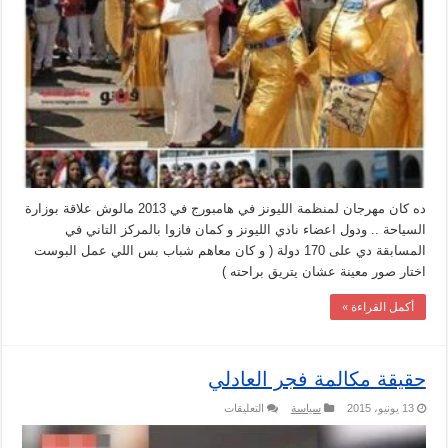
السياحة
في
برلين
مغلقة
ده كان مهرجان لمنظمة الليونز في هامبورج في 2013 مالوش علاقة بوزارة
السياحة .. ودول اعضاء نادي الليونز و كمان فازوا بالمركز التاني في
المسابقة دي على 170 دولة ( و كان معاهم شباب بس اللي عمل البوست
اختار صور معينة عشان يتريق براحته )
أكمل القراءة »
حقيقة مكالمة فجر العادلي
على
13 يونيو، 2015
سياسة
التعليقات
حقيقة
مكالمة
فجر