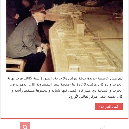
بيتفقد
العاصمة
العالمية
بديلة
برلين
مغلقة
دي مش عاصمة جديدة بديلة لبرلين ولا حاجة. الصورة سنة 1945 قرب نهاية
الحرب و ده كان ماكيت لاعادة بناء مدينة لينتز النمساوية اللي اتدمرت في
الحرب و المدينة دي هتلر كان قضى فيها شبابه و بيعتبرها مسقط رأسه و
كان نفسه تبقى مركز ثقافي لأوروبا.
أكمل القراءة »