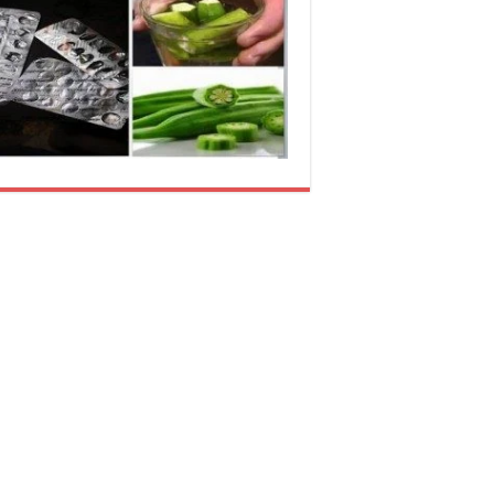
الباميا
لمرض
السكر.
مغلقة