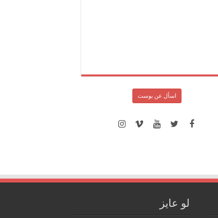
اسأل عن بوست
لو عايز