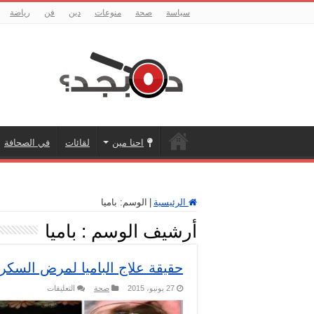
سياسة
صحة
منوعات
دين
فن
رياضة
احنا مين
لقائات
في الصحافة
الرئيسية
|
الوسم:
باميا
أرشيف الوسم :
باميا
حقيقة علاج الباميا لمرض السكر.
على
27 يونيو، 2015
صحة
التعليقات
حقيقة
علاج