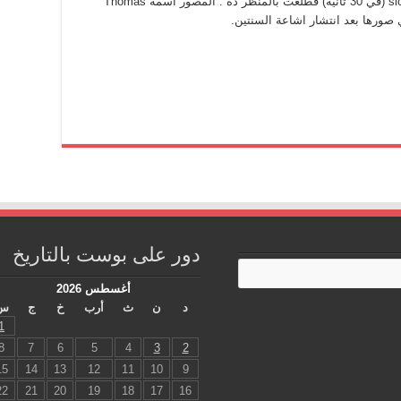
الـ slow shutter speed (في 30 ثانية) فطلعت بالمنظر ده . المصور اسمه Thomas
دور على بوست بالتاريخ
أغسطس 2026
د
ن
ث
أرب
خ
ج
س
1
8
7
6
5
4
3
2
15
14
13
12
11
10
9
22
21
20
19
18
17
16