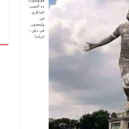
فوتوشوب،
ده النصب
التذكاري
في
ولينجتون
في دبلن –
ايرلندا