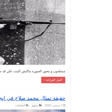
فتاة
تطلق
النار
من
بندقية
حبيبها
مغلقة
مسلحون و محور الصورة ماكنش البنت علي قد ما 
أكمل القراءة »
حقيقة تمثال محمد صلاح في إنجل
على
7 سبتمبر، 2018
رياضة
التعليقات
حقيقة
تمثال