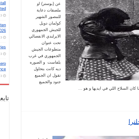
tall
عن (بوستر) او
ted
ملصقات دعاية
3 أغسطس، 2026
للمصور الشهير
كولمان دويل
 ten
للجيش الجمهوري
2026
الايرلندي الانفصالي
3 أغسطس، 2026
تحت عنوان
ries
متطوعات الجيش
3 أغسطس، 2026
الجمهوري في غرب
بلفاست و الصوره
ero
ديه كانت بتحاول
nce!
تقول ان الجميع
3 أغسطس، 2026
جنود والجميع
كان السلاح اللي في ايديها و هو …
تابع
ترا