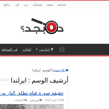
سياسة
صحة
منوعات
دين
فن
رياضة
احنا مين
لقائات
في الصحافة
الرئيسية
|
الوسم:
ايرلندا
أرشيف الوسم :
ايرلندا
حقيقة صورة فتاة تطلق النار من ب
على
23 مايو، 2019
منوعات
التعليقات
حقيقة
صورة