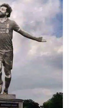
محمد
صلاح
في
إنجلترا
مغلقة