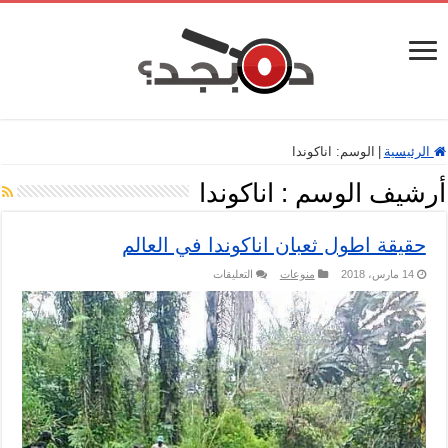
الرئيسية
|
الوسم:
اناكوندا
أرشيف الوسم :
اناكوندا
حقيقة اطول ثعبان اناكوندا في العالم
على
14 مارس، 2018
منوعات
التعليقات
حقيقة
اطول
ثعبان
اناكوندا
في
العالم
مغلقة