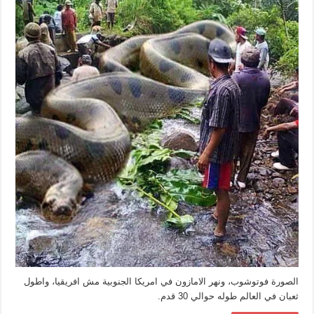
الصورة فوتوشوب، ونهر الامازون في امريكا الجنوبية مش افريقيا، واطول
ثعبان في العالم طوله حوالي 30 قدم.