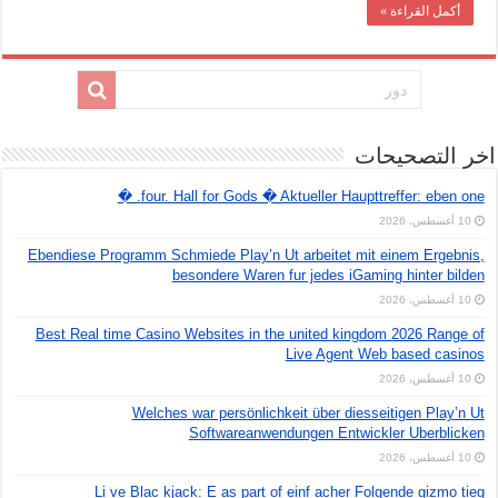
أكمل القراءة »
اخر التصحيحات
four. Hall for Gods � Aktueller Haupttreffer: eben one. �
10 أغسطس، 2026
Ebendiese Programm Schmiede Play’n Ut arbeitet mit einem Ergebnis,
besondere Waren fur jedes iGaming hinter bilden
10 أغسطس، 2026
Best Real time Casino Websites in the united kingdom 2026 Range of
Live Agent Web based casinos
10 أغسطس، 2026
Welches war persönlichkeit über diesseitigen Play’n Ut
Softwareanwendungen Entwickler Uberblicken
10 أغسطس، 2026
Li ve Blac kjack: E as part of einf acher Folgende gizmo tieg