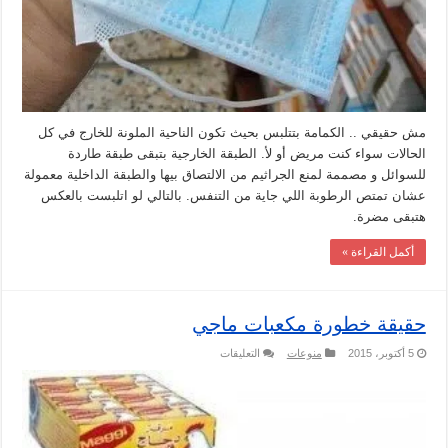
مش حقيقي .. الكمامة بتتلبس بحيث تكون الناحية الملونة للخارج في كل
الحالات سواء كنت مريض أو لأ. الطبقة الخارجية بتبقى طبقة طاردة
للسوائل و مصممة لمنع الجراثيم من الالتصاق بيها والطبقة الداخلية معمولة
عشان تمتص الرطوبة اللي جاية من التنفس. بالتالي لو اتلبست بالعكس
هتبقى مضرة.
أكمل القراءة »
حقيقة خطورة مكعبات ماجي
على
5 أكتوبر، 2015
منوعات
التعليقات
حقيقة
خطورة
مكعبات
ماجي
مغلقة