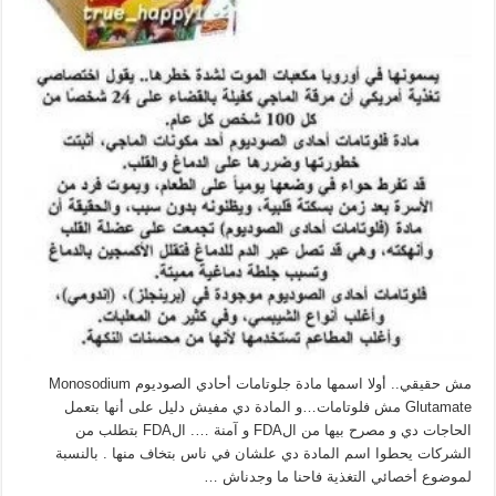
مش حقيقي.. أولا اسمها مادة جلوتامات أحادي الصوديوم Monosodium
Glutamate مش فلوتامات…و المادة دي مفيش دليل على أنها بتعمل
الحاجات دي و مصرح بيها من الFDA و آمنة …. الFDA بتطلب من
الشركات يحطوا اسم المادة دي علشان في ناس بتخاف منها . بالنسبة
لموضوع أخصائي التغذية فاحنا ما وجدناش …