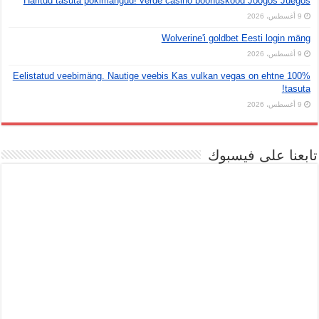
Haritud tasuta pokimängud! verde casino boonuskood Joogos Juegos
9 أغسطس، 2026
Wolverine'i goldbet Eesti login mäng
9 أغسطس، 2026
Eelistatud veebimäng. Nautige veebis Kas vulkan vegas on ehtne 100%
tasuta!
9 أغسطس، 2026
تابعنا على فيسبوك