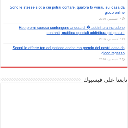
Sono le stesse slot a cui potrai contare, qualora lo vorrai, sui casa da
gioco online
7 أغسطس، 2026
Rso premi spesso contengono ancora di � addirittura includono
contanti, gratifica speciali addirittura giri gratuiti
7 أغسطس، 2026
Scopri le offerte top del periodo anche rso premio dei nostri casa da
gioco ragazzo
7 أغسطس، 2026
تابعنا على فيسبوك