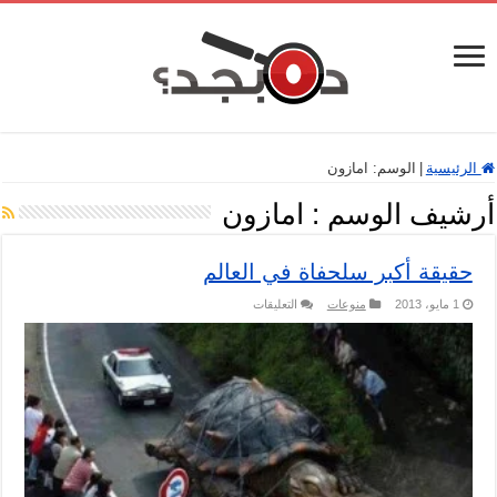
الرئيسية
|
الوسم:
امازون
أرشيف الوسم :
امازون
حقيقة أكبر سلحفاة في العالم
على
1 مايو، 2013
منوعات
التعليقات
حقيقة
أكبر
سلحفاة
في
العالم
مغلقة