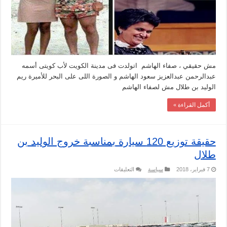
البحر
مغلقة
مش حقيقي ، صفاء الهاشم اتولدت فى مدينة الكويت لأب كويتى أسمه
عبدالرحمن عبدالعزيز سعود الهاشم و الصورة اللى على البحر للأميرة ريم
الوليد بن طلال مش لصفاء الهاشم
أكمل القراءة »
حقيقة توزيع 120 سيارة بمناسبة خروج الوليد بن
طلال
على
7 فبراير، 2018
سياسة
التعليقات
حقيقة
توزيع
120
سيارة
بمناسبة
خروج
الوليد
بن