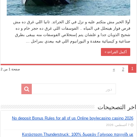
أولا الخبر مش متكتم عليه و نزل في كل الجرائد. ثانيا اللي غرق ده مش
قرص فوار هيتحلل في المياه .. الفوسفات اللي غرق ده حجر خام و ده
شحيح الذوبان جدا و علشان يتم إستخلاص الفوسفات منه بيبقى بطرق
صناعية و كيميائية معقدة و اليورانيوم اللي فيه بيعدي بمراحل …
أكمل القراءة »
1
»
2
صفحة 1 من 2
اخر التصحيحات
No deposit Bonus Rules for all of us Online boylecasino casino 2026
7 أغسطس، 2026
Κατάσταση Thunderstruck: 100% δωρεάν Γρήγορο παιχνίδι με