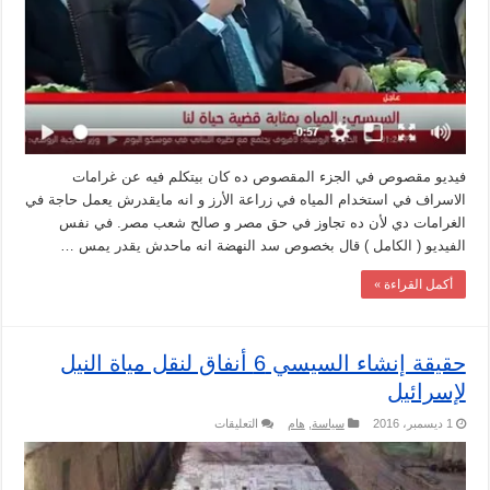
يعمل
حاجة
في
سد
النهضة
مغلقة
فيديو مقصوص في الجزء المقصوص ده كان بيتكلم فيه عن غرامات
الاسراف في استخدام المياه في زراعة الأرز و انه مايقدرش يعمل حاجة في
الغرامات دي لأن ده تجاوز في حق مصر و صالح شعب مصر. في نفس
الفيديو ( الكامل ) قال بخصوص سد النهضة انه ماحدش يقدر يمس …
أكمل القراءة »
حقيقة إنشاء السيسي 6 أنفاق لنقل مياة النيل
لإسرائيل
على
1 ديسمبر، 2016
سياسة
,
هام
التعليقات
حقيقة
إنشاء
السيسي
6