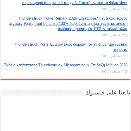
περονοφόρο ανυψωτικό παιχνίδι Τοπική ενοικίαση Φιλιππίνες
7 أغسطس، 2026
Thunderstruck Pokie Remark 2026 Έχετε, οφέλη εντελώς τζόγος
μεγάλες θύρες trout bonanza 100% δωρεάν στοίχημα χωρίς κατάθεση
κωδικός προσφοράς RTP & πολλά άλλα
7 أغسطس، 2026
Thunderstruck Ports Ένα εντελώς δωρεάν παιχνίδι με πραγματικά
χρήματα
7 أغسطس، 2026
Σχόλιο κατάστασης Thunderstruck Microgaming & Επίδειξη Ιούνιος 2026
7 أغسطس، 2026
تابعنا على فيسبوك