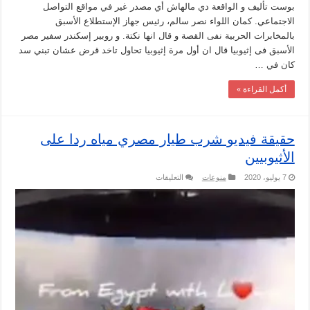
بوست تأليف و الواقعة دي مالهاش أي مصدر غير في مواقع التواصل
الاجتماعي. كمان اللواء نصر سالم، رئيس جهاز الإستطلاع الأسبق
بالمخابرات الحربية نفى القصة و قال انها نكتة. و روبير إسكندر سفير مصر
الأسبق فى إثيوبيا قال ان أول مرة إثيوبيا تحاول تاخد قرض عشان تبني سد
كان في …
أكمل القراءة »
حقيقة فيديو شرب طيار مصري مياه ردا على
الأثيوبيين
على
7 يوليو، 2020
منوعات
التعليقات
حقيقة
فيديو
شرب
طيار
مصري
مياه
ردا
على
الأثيوبيين
مغلقة