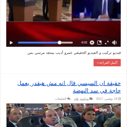
فيديو تركيب و الفيديو الحقيقي عمرو أديب بينتقد مرسي بس
أكمل القراءة »
حقيقة ان السيسي قال انه مش هيقدر يعمل
حاجة في سد النهضة
على
19 نوفمبر، 2017
سياسة
,
هام
التعليقات
حقيقة
ان
السيسي
قال
انه
مش
هيقدر