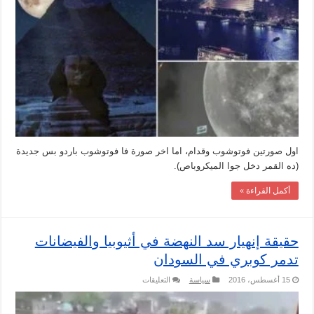
للقمر
في
القاهرة
مغلقة
اول صورتين فوتوشوب وقدام، اما اخر صورة فا فوتوشوب باردو بس جديدة
(ده القمر دخل جوا الميكروباص).
أكمل القراءة »
حقيقة إنهيار سد النهضة في أثيوبيا والفيضانات
تدمر كوبري في السودان
على
15 أغسطس، 2016
سياسة
التعليقات
حقيقة
إنهيار
سد