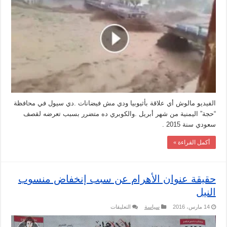
النهضة
في
أثيوبيا
والفيضانات
تدمر
كوبري
في
السودان
مغلقة
الفيديو مالوش أي علاقة بأثيوبيا ودي مش فيضانات .دي سيول في محافظة
“حجة” اليمنية من شهر أبريل .والكوبري ده متضرر بسبب تعرضه لقصف
سعودي سنة 2015 .
أكمل القراءة »
حقيقة عنوان الأهرام عن سبب إنخفاض منسوب
النيل
على
14 مارس، 2016
سياسة
التعليقات
حقيقة
عنوان
الأهرام