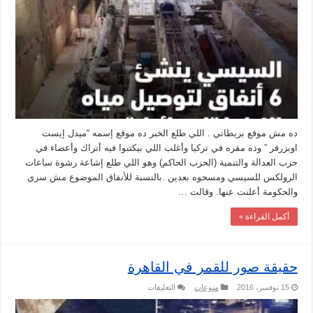
أنفاق
لنقل
مياة
النيل
لإسرائيل
مغلقة
ده مش موقع بريطاني . اللي طلع الخبر ده موقع إسمه “ميدل إيست
اوبزرفر ” وده مقره في تركيا وأغلب اللي بيكتبوا فيه أتراك وأعضاء في
حزب العدالة والتنمية (الحزب الحاكم) وهو اللي طلع إشاعة رشوة ساعات
الرولكس للسيسي ومسحوه بعدين .بالنسبة للأنفاق الموضوع مش سري
والحكومة أعلنت عنها. وقالت …
أكمل القراءة »
حقيقة صور للقمر في القاهرة
على
15 نوفمبر، 2016
منوعات
التعليقات
حقيقة
صور