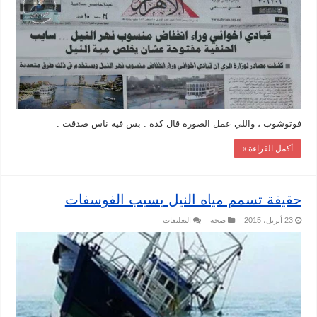
عن
سبب
إنخفاض
منسوب
النيل
مغلقة
فوتوشوب ، واللي عمل الصورة قال كده . بس فيه ناس صدقت .
أكمل القراءة »
حقيقة تسمم مياه النيل بسبب الفوسفات
على
23 أبريل، 2015
صحة
التعليقات
حقيقة
تسمم
مياه
النيل
بسبب
الفوسفات
مغلقة