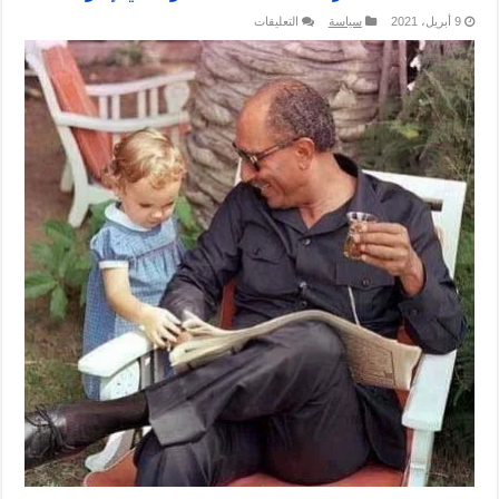
على
9 أبريل، 2021
سياسة
التعليقات
حقيقة
قصة
ضرب
السادات
لسدود
في
إثيوبيا
مغلقة