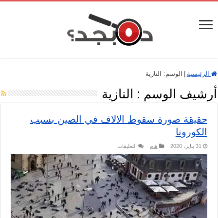
الرئيسية
|
الوسم:
النازية
أرشيف الوسم :
النازية
حقيقة صورة سقوط الالاف في الصين بسبب
الكورونا
على
31 يناير، 2020
هام
التعليقات
حقيقة
صورة
سقوط
الالاف
في
الصين
بسبب
الكورونا
مغلقة