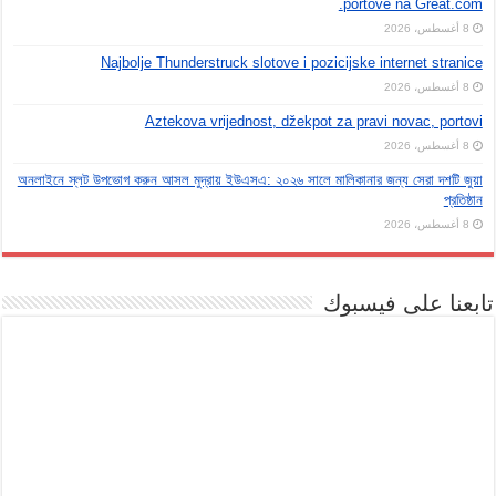
portove na Great.com.
8 أغسطس، 2026
Najbolje Thunderstruck slotove i pozicijske internet stranice
8 أغسطس، 2026
Aztekova vrijednost, džekpot za pravi novac, portovi
8 أغسطس، 2026
অনলাইনে স্লট উপভোগ করুন আসল মুদ্রায় ইউএসএ: ২০২৬ সালে মালিকানার জন্য সেরা দশটি জুয়া
প্রতিষ্ঠান
8 أغسطس، 2026
تابعنا على فيسبوك