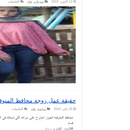
على
12 أكتوبر، 2019
منوعات
,
هام
التعليقات
حقيقة
شهادة
فتاة
المنوفي
بعلاقته
بالقاتل
مغلقة
حقيقة عمل زوجة محافظ المنوفية ف
على
15 يناير، 2018
سياسة
,
هام
التعليقات
حقيقة
عمل
زوجة
محافظ
المنوفية