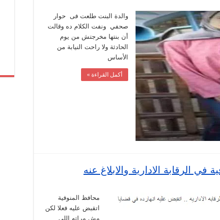
والدة البنت طلعت فى حوار
صحفي ونفت الكلام ده وقالت
ة
ا
أن بنتها مخرجتش من يوم
الحادثة ولا راحت النيابة من
الأساس
أكمل القراءة »
ي الرقابة الادارية والابلاغ عنه
محافظ المنوفية
اتقبض عليه فعلا لكن
مش مراته اللي