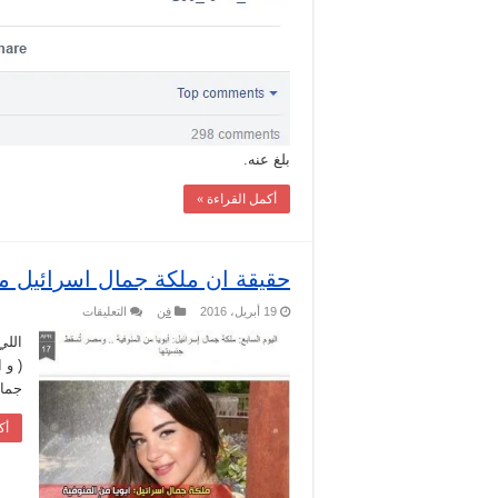
في
الرقابة
الادارية
والابلاغ
عنه
مغلقة
بلغ عنه.
أكمل القراءة »
حقيقة ان ملكة جمال اسرائيل من
على
19 أبريل، 2016
فن
التعليقات
حقيقة
ان
ملكة
( و 
جمال
اسرائيل
جمال
من
المنوفية
مغلقة
أك