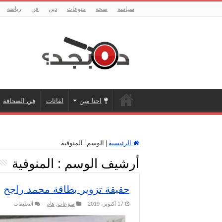
سياسة
صحة
منوعات
دين
فن
رياضة
احنا مين
لقائات
في الصحافة
الرئيسية
|
الوسم:
المنوفية
أرشيف الوسم :
المنوفية
حقيقة تزوير بطاقة محمد راجح
على
17 أكتوبر، 2019
منوعات
,
هام
التعليقات
حقيقة
تزوير