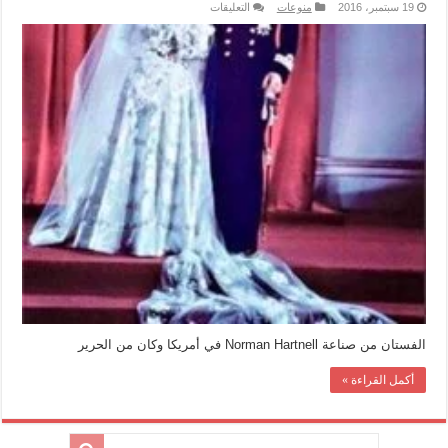
على
19 سبتمبر، 2016
منوعات
التعليقات
حقيقة
مصدر
فستان
زفاف
الملكة
اليزابيث
مغلقة
الفستان من صناعة Norman Hartnell في أمريكا وكان من الحرير
أكمل القراءة »