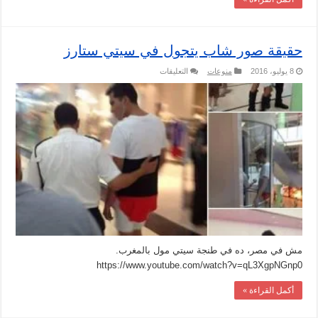
حقيقة صور شاب يتجول في سيتي ستارز
على
8 يوليو، 2016
منوعات
التعليقات
حقيقة
صور
شاب
يتجول
في
سيتي
ستارز
مغلقة
مش في مصر، ده في طنجة سيتي مول بالمغرب.
https://www.youtube.com/watch?v=qL3XgpNGnp0
أكمل القراءة »