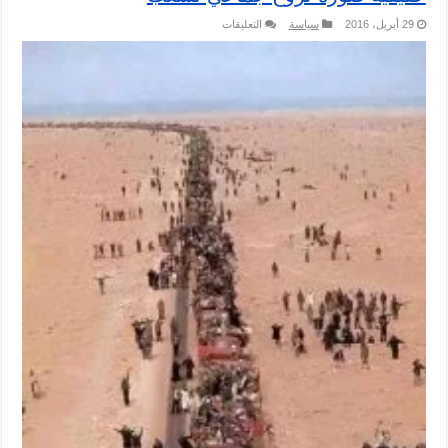
على
29 أبريل، 2016
سياسة
التعليقات
حقيقية
صورة
نزوح
جماعي
لشعب
مغلقة