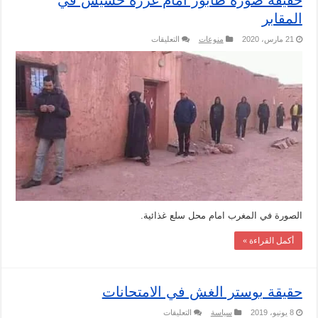
حقيقة صورة طابور امام غرزة حشيش في
المقابر
على
21 مارس، 2020
منوعات
التعليقات
حقيقة
صورة
طابور
امام
غرزة
حشيش
في
المقابر
مغلقة
الصورة في المغرب امام محل سلع غذائية.
أكمل القراءة »
حقيقة بوستر الغش في الامتحانات
على
8 يونيو، 2019
سياسة
التعليقات