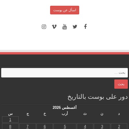
اسأل عن بوست
دور على بوست بالتاريخ
أغسطس 2026
د
ن
ث
أرب
خ
ج
س
1
8
7
6
5
4
3
2