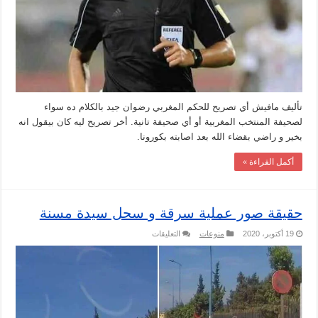
المشاركة
في
البطولات
مغلقة
تأليف مافيش أي تصريح للحكم المغربي رضوان جيد بالكلام ده سواء
لصحيفة المنتخب المغربية أو أي صحيفة تانية. أخر تصريح ليه كان بيقول انه
بخير و راضي بقضاء الله بعد اصابته بكورونا.
أكمل القراءة »
حقيقة صور عملية سرقة و سحل سيدة مسنة
على
19 أكتوبر، 2020
منوعات
التعليقات
حقيقة
صور
عملية
سرقة
و
سحل
سيدة
مسنة
مغلقة