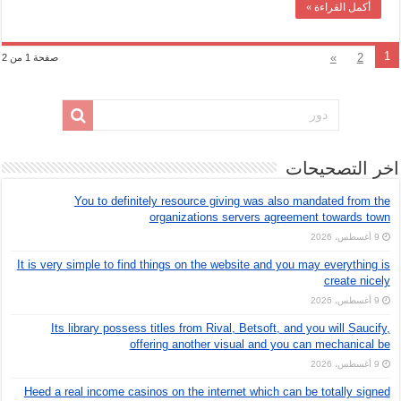
أكمل القراءة »
1
»
2
صفحة 1 من 2
اخر التصحيحات
You to definitely resource giving was also mandated from the
organizations servers agreement towards town
9 أغسطس، 2026
It is very simple to find things on the website and you may everything is
create nicely
9 أغسطس، 2026
Its library possess titles from Rival, Betsoft, and you will Saucify,
offering another visual and you can mechanical be
9 أغسطس، 2026
Heed a real income casinos on the internet which can be totally signed