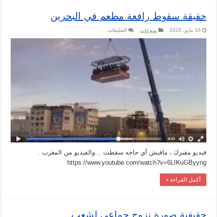
حقيقة سقوط رافعة مطعم في البحرين
على
16 مايو، 2016
منوعات
التعليقات
حقيقة
سقوط
رافعة
مطعم
في
البحرين
مغلقة
فيديو مفبرك ، مافيش أي حاجه سقطت …والفيديو من المغرب .
https://www.youtube.com/watch?v=6LIKuGByyng
أكمل القراءة »
حقيقية صورة نزوح جماعي لشعب