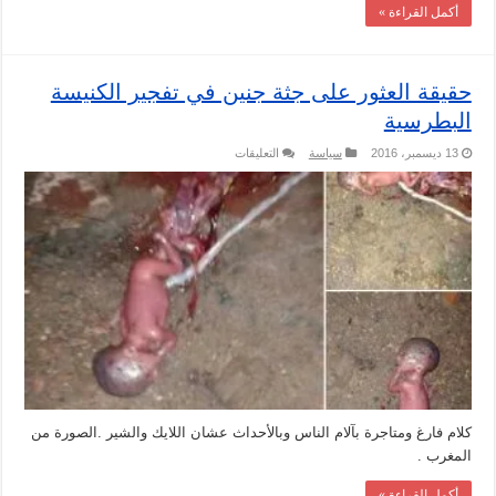
أكمل القراءة »
حقيقة العثور على جثة جنين في تفجير الكنيسة
البطرسية
على
13 ديسمبر، 2016
سياسة
التعليقات
حقيقة
العثور
على
جثة
جنين
في
تفجير
الكنيسة
البطرسية
مغلقة
كلام فارغ ومتاجرة بآلام الناس وبالأحداث عشان اللايك والشير .الصورة من
المغرب .
أكمل القراءة »